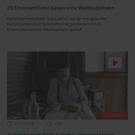
20 Ehrenamtliche bauen eine Waldkugelbahn
Gemeindemitarbeiterin Sina Laatsch aus der evangelischen
Kirchengemeinde in Hahnstätten hat gemeinsam mit 20
Ehrenamtlichen eine Waldkugelbahn gebaut.
mit epd Text
27.07.2026
2:59
mit
Zeitreise nach 1945: Falsche Leberwurst und