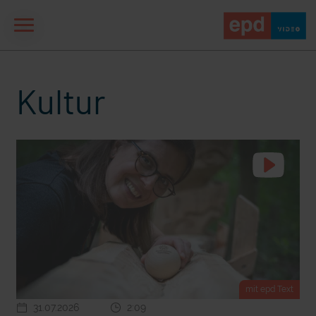
Kultur
aße" oder "Deppen der
"Wir bauen Cherson wieder auf" - Optimismus in der Ukra
mit epd Text
31.07.2026
2:09