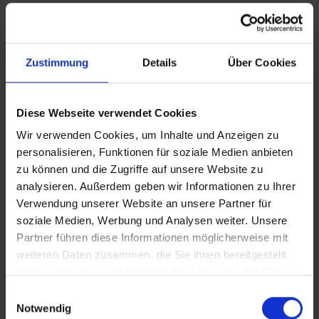
Zustimmung
Details
Über Cookies
Diese Webseite verwendet Cookies
Wir verwenden Cookies, um Inhalte und Anzeigen zu
personalisieren, Funktionen für soziale Medien anbieten
zu können und die Zugriffe auf unsere Website zu
analysieren. Außerdem geben wir Informationen zu Ihrer
Verwendung unserer Website an unsere Partner für
21.07.2025
2:21
soziale Medien, Werbung und Analysen weiter. Unsere
Partner führen diese Informationen möglicherweise mit
Vom Barren zum Blättchen
weiteren Daten zusammen, die Sie ihnen bereitgestellt
Für Goldrahmen, vergoldete Statuen oder auch zum Essen: Blattgold ist
haben oder die sie im Rahmen Ihrer Nutzung der Dienste
sehr beliebt, gibt's aber in Deutschland nur an zwei Standorten.
gesammelt haben.
Einwilligungsauswahl
Notwendig