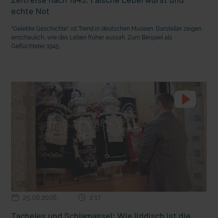
Seelsorge für Trucker: "Könige der
"Wir bauen Cherson wieder auf" - 
echte Not
Landstraße" oder "Deppen der Nation"?
in der Ukraine
"Gelebte Geschichte" ist Trend in deutschen Museen. Darsteller zeigen
anschaulich, wie das Leben früher aussah. Zum Beispiel als
Geflüchteter 1945.
mit epd Text
epd erklärt: Tag der Arbeit
25.06.2026
2:17
Tacheles und Schlamassel: Wie jiddisch ist die