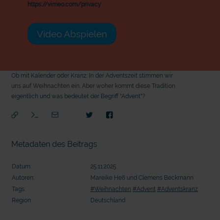
https://vimeo.com/privacy
Video Abspielen
Ob mit Kalender oder Kranz: In der Adventszeit stimmen wir
uns auf Weihnachten ein. Aber woher kommt diese Tradition
eigentlich und was bedeutet der Begriff "Advent"?
Metadaten des Beitrags
Datum:
25.11.2025
Autoren:
Mareike Heß und Clemens Beckmann
Tags:
#Weihnachten
#Advent
#Adventskranz
Region:
Deutschland
mit