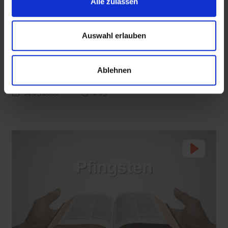
Alle zulassen
Auswahl erlauben
epd erklärt: Das Grundgesetz
 den Ernstfall
Nachhaltige Geldanlage: Rendite mit gutem Gewissen?
Das Grundgesetz regelt die wichtigsten Rechte und Pflichten von
Ablehnen
Bürgerinnen und Bürgern in Deutschland.
14.05.2026
2:03