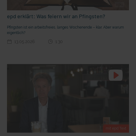
t Grabenkämpfe
Nachhaltige Geldanlage: Rendite mit gutem Gewissen?
epd erklärt: Was feiern wir an Pfingsten?
Pfingsten ist ein arbeitsfreies, langes Wochenende – klar. Aber warum
eigentlich?
13.05.2026
1:30
Ostern erleben wie vor 2000 Jahren in Jerusalem
mit epd Text