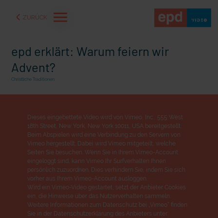
ZURÜCK
epd erklärt: Warum feiern wir
Advent?
Christliche Traditionen
Dieses eingebettete Video wird von Vimeo, Inc., 555 West
18th Street, New York, New York 10011, USA bereitgestellt.
Beim Abspielen wird eine Verbindung zu den Servern von
Vimeo hergestellt. Dabei wird Vimeo mitgeteilt, welche
Seiten Sie besuchen. Wenn Sie in Ihrem Vimeo-Account
eingeloggt sind, kann Vimeo Ihr Surfverhalten Ihnen
persönlich zuzuordnen. Dies verhindern Sie, indem Sie sich
aße" oder "Deppen der
"Wir bauen Cherson wieder auf" - Optimismus in der Ukra
vorher aus Ihrem Vimeo-Account ausloggen.
Wird ein Vimeo-Video gestartet, setzt der Anbieter Cookies
ein, die Hinweise über das Nutzerverhalten sammeln.
Weitere Informationen zum Datenschutz bei „Vimeo“ finden
Sie in der Datenschutzerklärung des Anbieters unter: