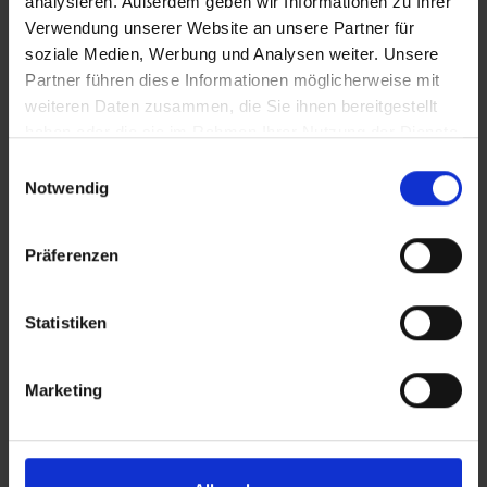
analysieren. Außerdem geben wir Informationen zu Ihrer
Verwendung unserer Website an unsere Partner für
Bilder
soziale Medien, Werbung und Analysen weiter. Unsere
Partner führen diese Informationen möglicherweise mit
weiteren Daten zusammen, die Sie ihnen bereitgestellt
SRT-Untertitel
haben oder die sie im Rahmen Ihrer Nutzung der Dienste
gesammelt haben.
Einwilligungsauswahl
Notwendig
Diese Beiträge könnten Sie auch
In Sicherheit in Deutschland, in Gedanken im Krieg
Präferenzen
interessieren
Statistiken
Marketing