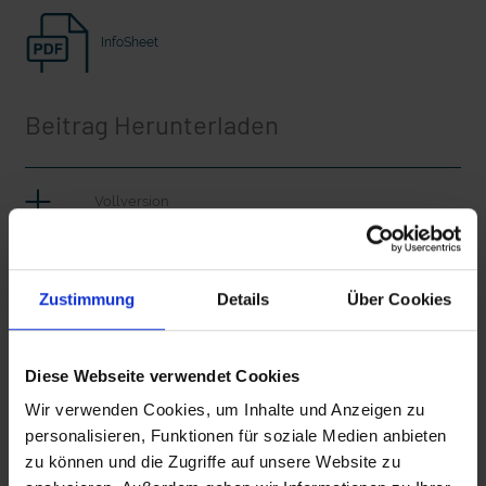
Seelsorge für Trucker: "Könige der
"Wir bauen Cherson wieder auf" - 
Landstraße" oder "Deppen der Nation"?
in der Ukraine
InfoSheet
Beitrag Herunterladen
Vollversion
CLEAN_Advent
Zustimmung
Details
Über Cookies
iT_Advent
mit epd Text
Diese Webseite verwendet Cookies
epd erklärt: Tag der Arbeit
Wir verwenden Cookies, um Inhalte und Anzeigen zu
Zusätzliches Material
personalisieren, Funktionen für soziale Medien anbieten
zu können und die Zugriffe auf unsere Website zu