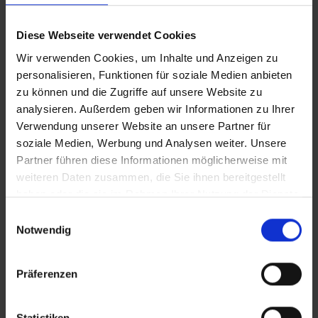
IT_Kettensägenkünstler.mp4
Diese Webseite verwendet Cookies
Wir verwenden Cookies, um Inhalte und Anzeigen zu
CLEAN_Kettensägenkünstler.mp4
personalisieren, Funktionen für soziale Medien anbieten
zu können und die Zugriffe auf unsere Website zu
analysieren. Außerdem geben wir Informationen zu Ihrer
Zusätzliches Material
Verwendung unserer Website an unsere Partner für
soziale Medien, Werbung und Analysen weiter. Unsere
Partner führen diese Informationen möglicherweise mit
In Sicherheit in Deutschland, in Gedanken im Krieg
weiteren Daten zusammen, die Sie ihnen bereitgestellt
Bilder
haben oder die sie im Rahmen Ihrer Nutzung der Dienste
gesammelt haben.
Einwilligungsauswahl
Notwendig
SRT-Untertitel
Präferenzen
Statistiken