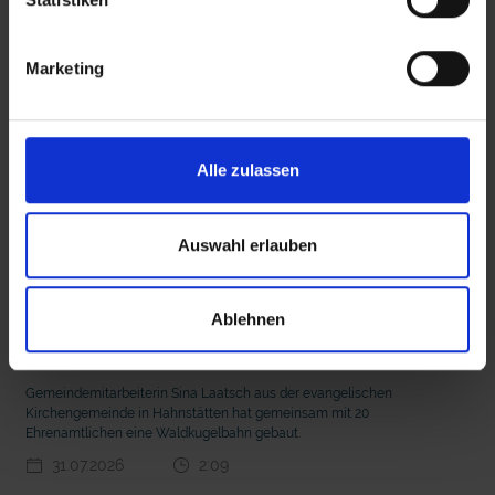
Diese Beiträge könnten Sie auch
interessieren
Marketing
 den Ernstfall
Nachhaltige Geldanlage: Rendite mit gutem Gewissen?
Alle zulassen
Auswahl erlauben
mit epd Text
Ablehnen
20 Ehrenamtliche bauen eine Waldkugelbahn
Gemeindemitarbeiterin Sina Laatsch aus der evangelischen
Kirchengemeinde in Hahnstätten hat gemeinsam mit 20
Ehrenamtlichen eine Waldkugelbahn gebaut.
31.07.2026
2:09