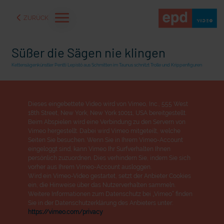
ZURÜCK
Süßer die Sägen nie klingen
Kettensägenkünstler Pentti Lepistö aus Schmitten im Taunus schnitzt Trolle und Krippenfiguren
Dieses eingebettete Video wird von Vimeo, Inc., 555 West
18th Street, New York, New York 10011, USA bereitgestellt.
Beim Abspielen wird eine Verbindung zu den Servern von
Vimeo hergestellt. Dabei wird Vimeo mitgeteilt, welche
Seiten Sie besuchen. Wenn Sie in Ihrem Vimeo-Account
eingeloggt sind, kann Vimeo Ihr Surfverhalten Ihnen
persönlich zuzuordnen. Dies verhindern Sie, indem Sie sich
vorher aus Ihrem Vimeo-Account ausloggen.
Wird ein Vimeo-Video gestartet, setzt der Anbieter Cookies
an Seen und Flüssen
Seelsorge für Trucker: "Könige der Landstraße" oder "De
ein, die Hinweise über das Nutzerverhalten sammeln.
Nation"?
Weitere Informationen zum Datenschutz bei „Vimeo“ finden
Sie in der Datenschutzerklärung des Anbieters unter:
https://vimeo.com/privacy