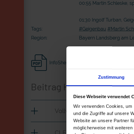
00:55 Martin Schleske, sp
01:30 Ingolf Turban, Ge
Tags:
#Geigenbau
#Martin Sch
Region:
Bayern Landsberg am L
InfoSheet
Zustimmung
Beitrag Herunterladen
Diese Webseite verwendet 
Wir verwenden Cookies, um I
Vollversion
und die Zugriffe auf unsere 
Website an unsere Partner fü
möglicherweise mit weiteren
CLEAN_Geigenbauer