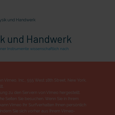
ysik und Handwerk
ik und Handwerk
ner Instrumente wissenschaftlich nach
n Vimeo, Inc., 555 West 18th Street, New York,
t.
ung zu den Servern von Vimeo hergestellt.
che Seiten Sie besuchen. Wenn Sie in Ihrem
ann Vimeo Ihr Surfverhalten Ihnen persönlich
 indem Sie sich vorher aus Ihrem Vimeo-