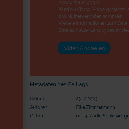
Account ausloggen.
Wird ein Vimeo-Video gestartet, s
das Nutzerverhalten sammeln.
Weitere Informationen zum Datens
Datenschutzerklärung des Anbiet
Video Abspielen
Metadaten des Beitrags
Datum:
23.10.2023
Autoren:
Elke Zimmermann
O-Ton:
00:14 Martin Schleske, ge