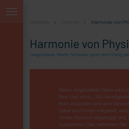
Startseite
Themen
Harmonie von Ph
Aktuell und beliebt
Harmonie von Phys
Geigenbauer Martin Schleske spürt dem Klang sei
Dieses eingebettete Video wird vo
New York 10011, USA bereitgestell
Beim Abspielen wird eine Verbind
Dabei wird Vimeo mitgeteilt, wel
Vimeo-Account eingeloggt sind, k
zuzuordnen. Dies verhindern Sie,