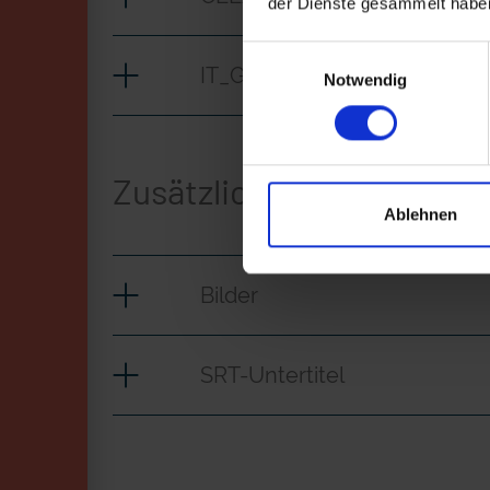
der Dienste gesammelt habe
Einwilligungsauswahl
IT_Geigenbauer
Notwendig
Zusätzliches Material
Ablehnen
Bilder
SRT-Untertitel