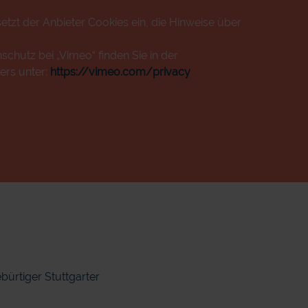
etzt der Anbieter Cookies ein, die Hinweise über
chutz bei „Vimeo“ finden Sie in der
ers unter:
https://vimeo.com/privacy
bürtiger Stuttgarter