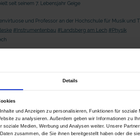
ielt seit seinem 7. Lebensjahr Geige
igenvirtuose und Professor an der Hochschule für Musik und
leske
#Instrumentenbau
#Landsberg am Lech
#Physik
ech
Details
Cookies
nhalte und Anzeigen zu personalisieren, Funktionen für soziale
Website zu analysieren. Außerdem geben wir Informationen zu I
r soziale Medien, Werbung und Analysen weiter. Unsere Partner
 Daten zusammen, die Sie ihnen bereitgestellt haben oder die s