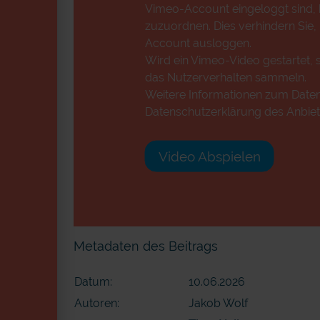
Vimeo-Account eingeloggt sind, k
zuzuordnen. Dies verhindern Sie,
Account ausloggen.
Wird ein Vimeo-Video gestartet, s
das Nutzerverhalten sammeln.
Weitere Informationen zum Datens
Datenschutzerklärung des Anbiet
Video Abspielen
Metadaten des Beitrags
Datum:
10.06.2026
Autoren:
Jakob Wolf