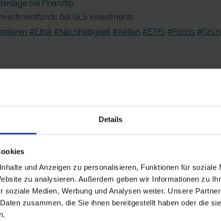
danlage bei Finanztip
t Investmentfonds bei GLS Investments
estieren
#Ethik
#Nachhaltigkeit
#Aktien
#ETFs
#Fonds
#Grün
Details
Cookies
nhalte und Anzeigen zu personalisieren, Funktionen für soziale
Website zu analysieren. Außerdem geben wir Informationen zu I
r soziale Medien, Werbung und Analysen weiter. Unsere Partner
lage
 Daten zusammen, die Sie ihnen bereitgestellt haben oder die s
n.