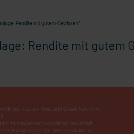
anlage: Rendite mit gutem Gewissen?
lage: Rendite mit gutem 
n Vimeo, Inc., 555 West 18th Street, New York,
t.
ung zu den Servern von Vimeo hergestellt.
che Seiten Sie besuchen. Wenn Sie in Ihrem