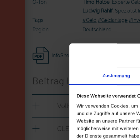
O-Ton:
Timo Halbe
, Experte Gel
Ludwig Rahlf
, Spezialis
Tags:
#Geld
#Geldanlage
#Inv
Region:
Deutschland
InfoSheet
Zustimmung
Beitrag Herunterladen
Diese Webseite verwendet 
Vollversion
Wir verwenden Cookies, um I
und die Zugriffe auf unsere 
Website an unsere Partner fü
CLEAN_Nachhaltige Geldan
möglicherweise mit weiteren
der Dienste gesammelt habe