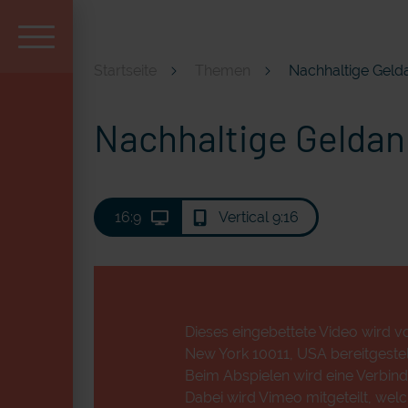
Startseite
Themen
Nachhaltige Geld
Aktuell und beliebt
Nachhaltige Geldan
16:9
Vertical 9:16
Dieses eingebettete Video wird vo
New York 10011, USA bereitgestell
Beim Abspielen wird eine Verbind
Dabei wird Vimeo mitgeteilt, wel