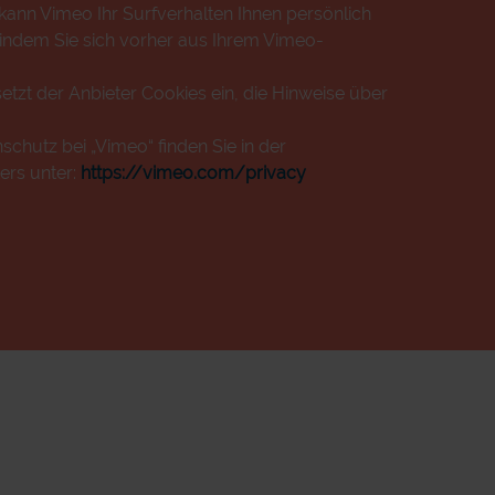
ann Vimeo Ihr Surfverhalten Ihnen persönlich
 indem Sie sich vorher aus Ihrem Vimeo-
etzt der Anbieter Cookies ein, die Hinweise über
chutz bei „Vimeo“ finden Sie in der
ers unter:
https://vimeo.com/privacy