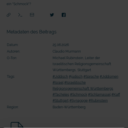
ein "Schmock"?
20 Ehrenamtliche bauen eine Waldkugelbahn
20 Ehrenamtliche bauen eine Wald
Metadaten des Beitrags
Datum:
25.06.2026
Autoren:
Claudio Murmann
O-Ton:
Michael Rubinstein, Leiter der
Israelitischen Religionsgemeinschaft
Württembergs, Stuttgart
Tags:
#Jiddisch
#jüdisch
#Sprache
#Jiddismen
#Israel
#Israelitische
Religionsgemeinschaft Württembergs
mit epd Text
#Tacheles
#Schmock
#Schlamassel
#Kaff
#Stuttgart
#Synagoge
#Rubinstein
epd erklärt: Tag der Arbeit
Region:
Baden-Württemberg