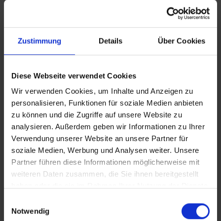
InfoSheet
Beitrag Herunterladen
Zustimmung
Details
Über Cookies
Diese Webseite verwendet Cookies
Vollversion
Wir verwenden Cookies, um Inhalte und Anzeigen zu
personalisieren, Funktionen für soziale Medien anbieten
CLEAN_Jiddische_Begriffe
In Sicherheit in Deutschland, in Gedanken im Krieg
zu können und die Zugriffe auf unsere Website zu
analysieren. Außerdem geben wir Informationen zu Ihrer
iT_Jiddische_Begriffe
Verwendung unserer Website an unsere Partner für
soziale Medien, Werbung und Analysen weiter. Unsere
Partner führen diese Informationen möglicherweise mit
weiteren Daten zusammen, die Sie ihnen bereitgestellt
Zusätzliches Material
haben oder die sie im Rahmen Ihrer Nutzung der Dienste
gesammelt haben.
Einwilligungsauswahl
Notwendig