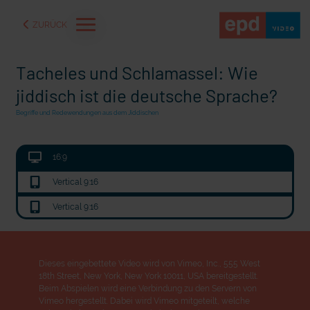
ZURÜCK
Tacheles und Schlamassel: Wie
jiddisch ist die deutsche Sprache?
Begriffe und Redewendungen aus dem Jiddischen
16:9
Vertical 9:16
Vertical 9:16
mit epd Text
s in der Ukraine
72 Stunden Musik
Dieses eingebettete Video wird von Vimeo, Inc., 555 West
18th Street, New York, New York 10011, USA bereitgestellt.
Beim Abspielen wird eine Verbindung zu den Servern von
Vimeo hergestellt. Dabei wird Vimeo mitgeteilt, welche