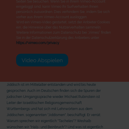
Seiten Sie besuchen. Wenn Sie in Ihrem Vimeo-Account
eingeloggt sind, kann Vimeo Ihr Surfverhalten Ihnen
persönlich zuzuordnen. Dies verhindern Sie, indem Sie sich
vorher aus Ihrem Vimeo-Account ausloggen.
Wird ein Vimeo-Video gestartet, setzt der Anbieter Cookies
ein, die Hinweise über das Nutzerverhalten sammeln.
Weitere Informationen zum Datenschutz bei „Vimeo“ finden
Sie in der Datenschutzerklärung des Anbieters unter:
https://vimeo.com/privacy
Video Abspielen
Jiddisch ist im Mittelalter entstanden und wird bis heute
gesprochen. Auch im Deutschen finden sich die Spuren der
jüdischen Umgangssprache wieder. Michael Rubinstein ist
Leiter der Israelitischen Religionsgemeinschaft
Württembergs und hat sich mit Lehnwörtern aus dem
Jiddischen, sogenannten "Jiddismen", beschäftigt. Er verrät:
Warum sprechen wir eigentlich "Tacheles"? Weshalb
mit epd Text
mit
wünschen wir "Hals- und Beinbruch"? Und was ist eigentlich