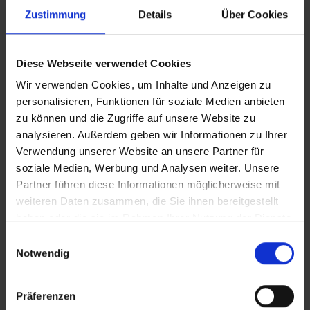
Zustimmung
Details
Über Cookies
Vollversion
Diese Webseite verwendet Cookies
CLEAN_In einer Kirche wohnen
Wir verwenden Cookies, um Inhalte und Anzeigen zu
personalisieren, Funktionen für soziale Medien anbieten
iT_In einer Kirche wohnen
zu können und die Zugriffe auf unsere Website zu
analysieren. Außerdem geben wir Informationen zu Ihrer
Verwendung unserer Website an unsere Partner für
In Sicherheit in Deutschland, in Gedanken im Krieg
soziale Medien, Werbung und Analysen weiter. Unsere
Zusätzliches Material
Partner führen diese Informationen möglicherweise mit
weiteren Daten zusammen, die Sie ihnen bereitgestellt
haben oder die sie im Rahmen Ihrer Nutzung der Dienste
gesammelt haben.
Einwilligungsauswahl
Bilder
Notwendig
SRT-Untertitel
Präferenzen