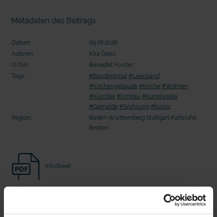
Seelsorge für Trucker: "Könige der
"Wir bauen Cherson wieder auf" - 
Landstraße" oder "Deppen der Nation"?
in der Ukraine
Metadaten des Beitrags
Datum:
09.06.2026
Autoren:
Kira Geiss
O-Ton:
Benedikt Forster
Tags:
#Baudenkmal
#Leerstand
#Kirchengebäude
#Kirche
#Wohnen
#Künstler
#Umbau
#Kunstwerke
#Gemälde
#Wohnung
#kurios
Region:
Baden-Württemberg Stuttgart Karlsruhe
Bretten
mit epd Text
InfoSheet
epd erklärt: Tag der Arbeit
Beitrag Herunterladen