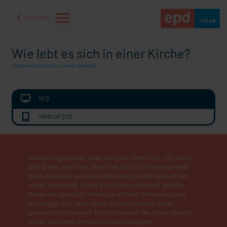
ZURÜCK
Wie lebt es sich in einer Kirche?
Künstler macht Kirche zu seiner Wohnung
16:9
Vertical 9:16
Dieses eingebettete Video wird von Vimeo, Inc., 555 West
18th Street, New York, New York 10011, USA bereitgestellt.
Beim Abspielen wird eine Verbindung zu den Servern von
aße" oder "Deppen der
"Wir bauen Cherson wieder auf" - Optimismus in der Ukra
Vimeo hergestellt. Dabei wird Vimeo mitgeteilt, welche
Seiten Sie besuchen. Wenn Sie in Ihrem Vimeo-Account
eingeloggt sind, kann Vimeo Ihr Surfverhalten Ihnen
persönlich zuzuordnen. Dies verhindern Sie, indem Sie sich
vorher aus Ihrem Vimeo-Account ausloggen.