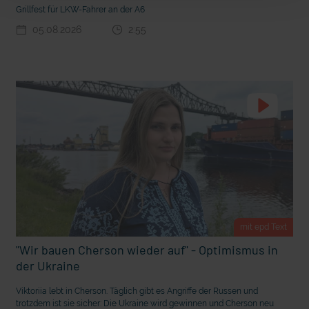
t Grabenkämpfe
Nachhaltige Geldanlage: Rendite mit gutem Gewissen?
Grillfest für LKW-Fahrer an der A6
05.08.2026
2:55
mit epd Text
Ostern erleben wie vor 2000 Jahren in Jerusalem
"Wir bauen Cherson wieder auf" - Optimismus in
der Ukraine
Viktoriia lebt in Cherson. Täglich gibt es Angriffe der Russen und
trotzdem ist sie sicher: Die Ukraine wird gewinnen und Cherson neu