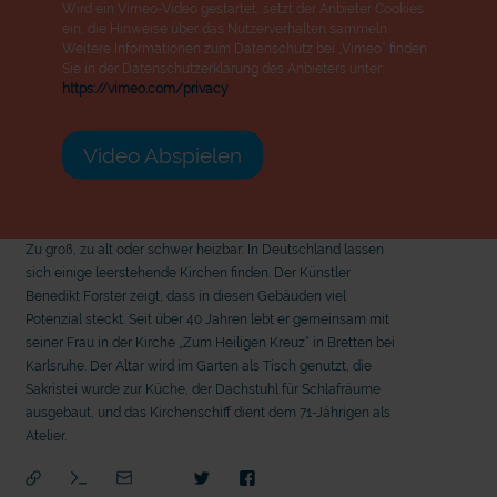
Wird ein Vimeo-Video gestartet, setzt der Anbieter Cookies
ein, die Hinweise über das Nutzerverhalten sammeln.
Weitere Informationen zum Datenschutz bei „Vimeo“ finden
Sie in der Datenschutzerklärung des Anbieters unter:
https://vimeo.com/privacy
Video Abspielen
Zu groß, zu alt oder schwer heizbar: In Deutschland lassen
sich einige leerstehende Kirchen finden. Der Künstler
Benedikt Forster zeigt, dass in diesen Gebäuden viel
Potenzial steckt. Seit über 40 Jahren lebt er gemeinsam mit
seiner Frau in der Kirche „Zum Heiligen Kreuz“ in Bretten bei
Karlsruhe. Der Altar wird im Garten als Tisch genutzt, die
Sakristei wurde zur Küche, der Dachstuhl für Schlafräume
ausgebaut, und das Kirchenschiff dient dem 71-Jährigen als
Atelier.
mit