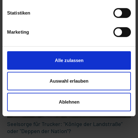
Statistiken
Diese Beiträge könnten Sie auch
Marketing
interessieren
 den Ernstfall
Nachhaltige Geldanlage: Rendite mit gutem Gewissen?
Alle zulassen
Auswahl erlauben
Ablehnen
Seelsorge für Trucker: "Könige der Landstraße"
oder "Deppen der Nation"?