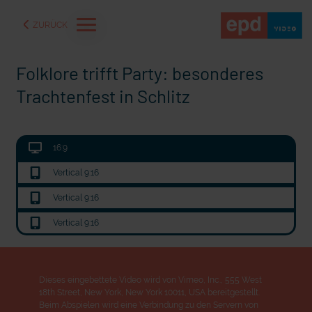
ZURÜCK
Folklore trifft Party: besonderes
Trachtenfest in Schlitz
16:9
Vertical 9:16
Vertical 9:16
Vertical 9:16
mit epd Text
s in der Ukraine
72 Stunden Musik
Dieses eingebettete Video wird von Vimeo, Inc., 555 West
18th Street, New York, New York 10011, USA bereitgestellt.
Beim Abspielen wird eine Verbindung zu den Servern von