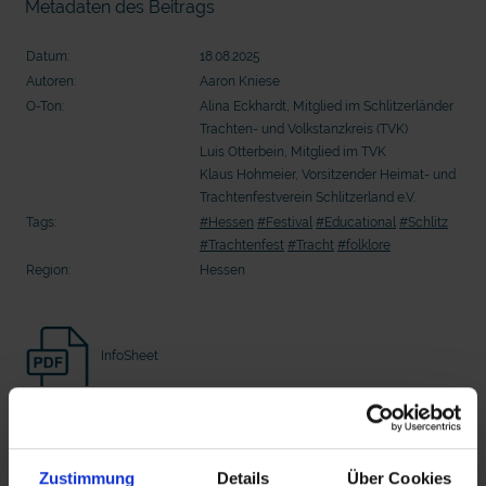
Metadaten des Beitrags
20 Ehrenamtliche bauen eine Waldkugelbahn
20 Ehrenamtliche bauen eine Wald
Datum:
18.08.2025
Autoren:
Aaron Kniese
O-Ton:
Alina Eckhardt, Mitglied im Schlitzerländer
Trachten- und Volkstanzkreis (TVK)
Luis Otterbein, Mitglied im TVK
Klaus Hohmeier, Vorsitzender Heimat- und
Trachtenfestverein Schlitzerland e.V.
Tags:
#Hessen
#Festival
#Educational
#Schlitz
#Trachtenfest
#Tracht
#folklore
Region:
Hessen
mit epd Text
InfoSheet
epd erklärt: Tag der Arbeit
Beitrag Herunterladen
Zustimmung
Details
Über Cookies