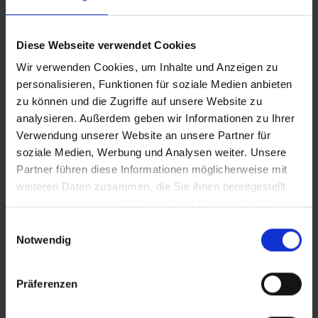
Vollversion
Diese Webseite verwendet Cookies
iT_Trachtenfest_epd
Wir verwenden Cookies, um Inhalte und Anzeigen zu
personalisieren, Funktionen für soziale Medien anbieten
zu können und die Zugriffe auf unsere Website zu
CLEAN_Trachtenfest_epd
analysieren. Außerdem geben wir Informationen zu Ihrer
Verwendung unserer Website an unsere Partner für
soziale Medien, Werbung und Analysen weiter. Unsere
In Sicherheit in Deutschland, in Gedanken im Krieg
Partner führen diese Informationen möglicherweise mit
Zusätzliches Material
weiteren Daten zusammen, die Sie ihnen bereitgestellt
haben oder die sie im Rahmen Ihrer Nutzung der Dienste
gesammelt haben.
Einwilligungsauswahl
Bilder
Notwendig
SRT-Untertitel
Präferenzen