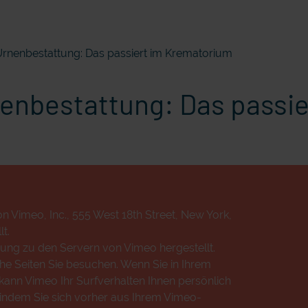
Urnenbestattung: Das passiert im Krematorium
nenbestattung: Das passi
n Vimeo, Inc., 555 West 18th Street, New York,
t.
ung zu den Servern von Vimeo hergestellt.
che Seiten Sie besuchen. Wenn Sie in Ihrem
ann Vimeo Ihr Surfverhalten Ihnen persönlich
 indem Sie sich vorher aus Ihrem Vimeo-