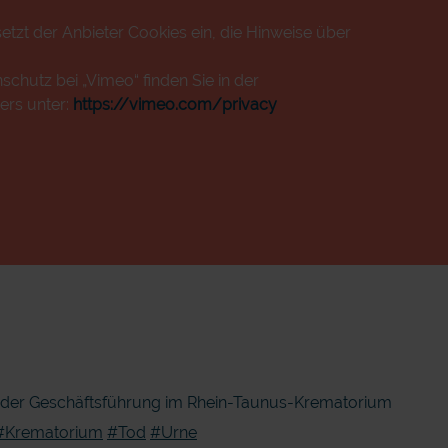
etzt der Anbieter Cookies ein, die Hinweise über
chutz bei „Vimeo“ finden Sie in der
ers unter:
https://vimeo.com/privacy
d der Geschäftsführung im Rhein-Taunus-Krematorium
#Krematorium
#Tod
#Urne