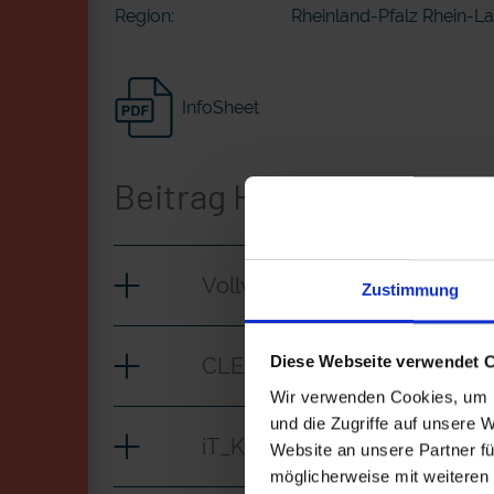
Region:
Rheinland-Pfalz Rhein-L
InfoSheet
Beitrag Herunterladen
Vollversion
Zustimmung
Diese Webseite verwendet 
CLEAN_Krematorium
Wir verwenden Cookies, um I
und die Zugriffe auf unsere 
iT_Krematorium
Website an unsere Partner fü
möglicherweise mit weiteren