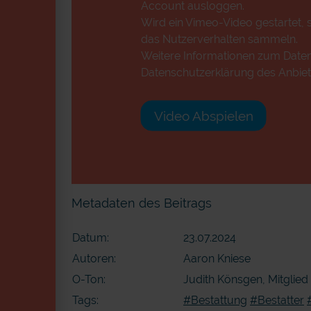
Account ausloggen.
Wird ein Vimeo-Video gestartet, s
das Nutzerverhalten sammeln.
Weitere Informationen zum Datens
Datenschutzerklärung des Anbiet
Video Abspielen
Metadaten des Beitrags
Datum:
23.07.2024
Autoren:
Aaron Kniese
O-Ton:
Judith Könsgen, Mitglie
Tags:
#Bestattung
#Bestatter