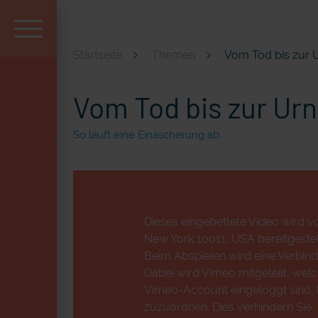
Startseite
Themen
Vom Tod bis zur 
Aktuell und beliebt
Vom Tod bis zur Ur
So läuft eine Einäscherung ab
Dieses eingebettete Video wird vo
New York 10011, USA bereitgestell
Beim Abspielen wird eine Verbind
Dabei wird Vimeo mitgeteilt, wel
Vimeo-Account eingeloggt sind, k
zuzuordnen. Dies verhindern Sie,