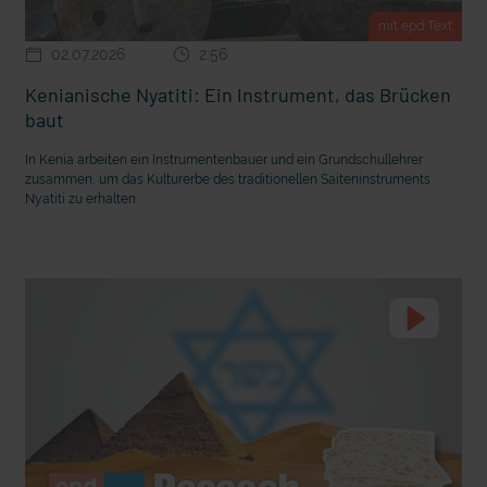
mit epd Text
02.07.2026
2:56
Kenianische Nyatiti: Ein Instrument, das Brücken
baut
In Kenia arbeiten ein Instrumentenbauer und ein Grundschullehrer
zusammen, um das Kulturerbe des traditionellen Saiteninstruments
Nyatiti zu erhalten
mit