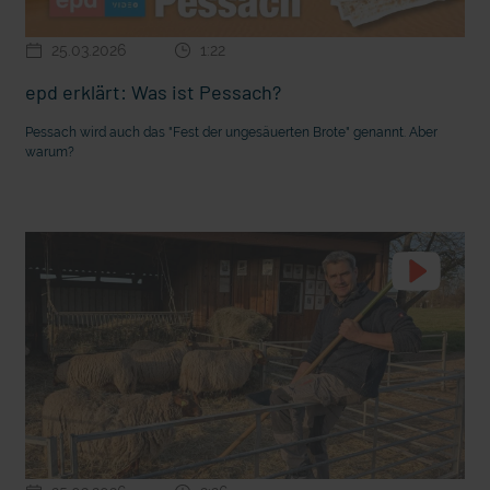
Seelsorge für Trucker: "Könige der
"Wir bauen Cherson wieder auf" - 
Landstraße" oder "Deppen der Nation"?
in der Ukraine
25.03.2026
1:22
epd erklärt: Was ist Pessach?
Pessach wird auch das "Fest der ungesäuerten Brote" genannt. Aber
warum?
mit epd Text
epd erklärt: Tag der Arbeit