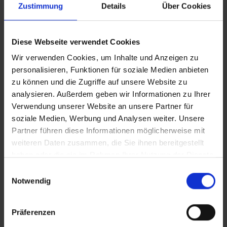
Zustimmung
Details
Über Cookies
mit epd Text
12.05.2025
2:35
Diese Webseite verwendet Cookies
Sierra Leone: Mit Kochkursen gegen
Wir verwenden Cookies, um Inhalte und Anzeigen zu
Mangelernährung
personalisieren, Funktionen für soziale Medien anbieten
Die Welthungerhilfe unterstützt Frauen im afrikanischen Sierra Leone,
zu können und die Zugriffe auf unsere Website zu
um Mangelernährung zu verhindern.
analysieren. Außerdem geben wir Informationen zu Ihrer
Verwendung unserer Website an unsere Partner für
soziale Medien, Werbung und Analysen weiter. Unsere
Partner führen diese Informationen möglicherweise mit
weiteren Daten zusammen, die Sie ihnen bereitgestellt
haben oder die sie im Rahmen Ihrer Nutzung der Dienste
gesammelt haben.
Einwilligungsauswahl
Notwendig
Präferenzen