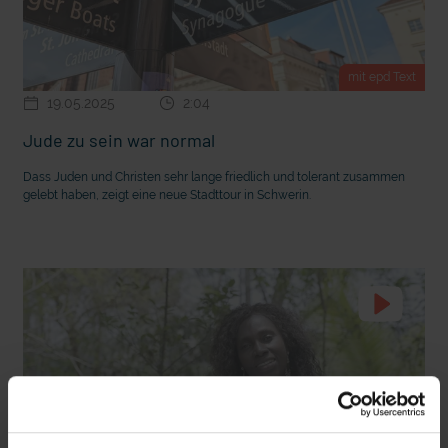
mit epd Text
19.05.2025
2:04
Jude zu sein war normal
Dass Juden und Christen sehr lange friedlich und tolerant zusammen
gelebt haben, zeigt eine neue Stadttour in Schwerin.