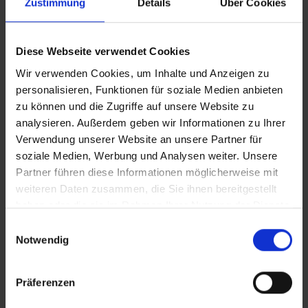
Zustimmung
Details
Über Cookies
Vollversion
Diese Webseite verwendet Cookies
Hobby-Gärtner unter Wasser CLEAN
Wir verwenden Cookies, um Inhalte und Anzeigen zu
personalisieren, Funktionen für soziale Medien anbieten
Hobby-Gärtner unter Wasser IT
zu können und die Zugriffe auf unsere Website zu
analysieren. Außerdem geben wir Informationen zu Ihrer
Verwendung unserer Website an unsere Partner für
soziale Medien, Werbung und Analysen weiter. Unsere
In Sicherheit in Deutschland, in Gedanken im Krieg
Zusätzliches Material
Partner führen diese Informationen möglicherweise mit
weiteren Daten zusammen, die Sie ihnen bereitgestellt
haben oder die sie im Rahmen Ihrer Nutzung der Dienste
gesammelt haben.
Einwilligungsauswahl
Bilder
Notwendig
SRT-Untertitel
Präferenzen