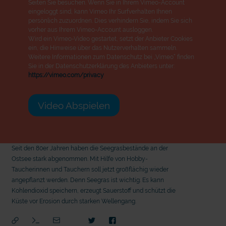
Seiten Sie besuchen. Wenn Sie in Ihrem Vimeo-Account
eingeloggt sind, kann Vimeo Ihr Surfverhalten Ihnen
persönlich zuzuordnen. Dies verhindern Sie, indem Sie sich
vorher aus Ihrem Vimeo-Account ausloggen.
Wird ein Vimeo-Video gestartet, setzt der Anbieter Cookies
ein, die Hinweise über das Nutzerverhalten sammeln.
Weitere Informationen zum Datenschutz bei „Vimeo“ finden
Sie in der Datenschutzerklärung des Anbieters unter:
https://vimeo.com/privacy
Video Abspielen
Seit den 80er Jahren haben die Seegrasbestände an der
Ostsee stark abgenommen. Mit Hilfe von Hobby-
Taucherinnen und Tauchern soll jetzt großflächig wieder
angepflanzt werden. Denn Seegras ist wichtig. Es kann
Kohlendioxid speichern, erzeugt Sauerstoff und schützt die
Küste vor Erosion durch starken Wellengang.
mit