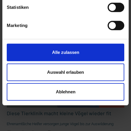
Statistiken
Diese Beiträge könnten Sie auch
Marketing
interessieren
 den Ernstfall
Nachhaltige Geldanlage: Rendite mit gutem Gewissen?
Alle zulassen
Auswahl erlauben
Ablehnen
mit epd Text
Diese Tierklinik macht kleine Vögel wieder fit
Ehrenamtlliche Helfer versorgen junge Vögel bis zur Auswilderung