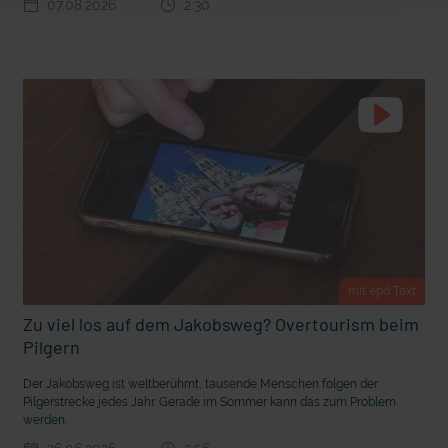
07.08.2026
2:30
t Grabenkämpfe
Nachhaltige Geldanlage: Rendite mit gutem Gewissen?
mit epd Text
Zu viel los auf dem Jakobsweg? Overtourism beim
Pilgern
Ostern erleben wie vor 2000 Jahren in Jerusalem
Der Jakobsweg ist weltberühmt, tausende Menschen folgen der
Pilgerstrecke jedes Jahr. Gerade im Sommer kann das zum Problem
werden.