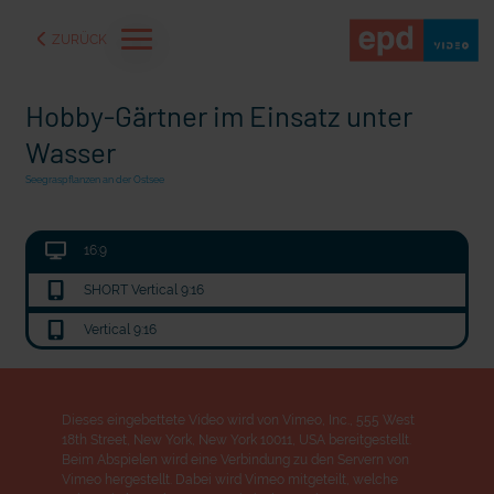
ZURÜCK
Hobby-Gärtner im Einsatz unter
Wasser
Seegraspflanzen an der Ostsee
16:9
SHORT Vertical 9:16
Vertical 9:16
aße" oder "Deppen der
"Wir bauen Cherson wieder auf" - Optimismus in der Ukra
Dieses eingebettete Video wird von Vimeo, Inc., 555 West
18th Street, New York, New York 10011, USA bereitgestellt.
Beim Abspielen wird eine Verbindung zu den Servern von
Vimeo hergestellt. Dabei wird Vimeo mitgeteilt, welche