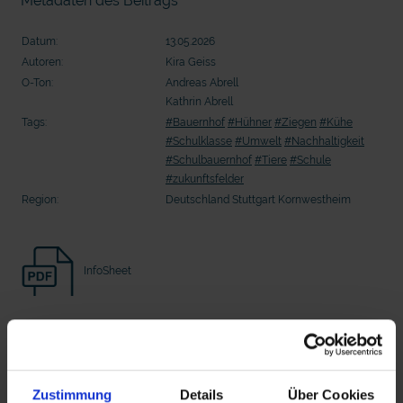
Metadaten des Beitrags
Seelsorge für Trucker: "Könige der
"Wir bauen Cherson wieder auf" - 
Landstraße" oder "Deppen der Nation"?
in der Ukraine
Datum:
13.05.2026
Autoren:
Kira Geiss
O-Ton:
Andreas Abrell
Kathrin Abrell
Tags:
#Bauernhof
#Hühner
#Ziegen
#Kühe
#Schulklasse
#Umwelt
#Nachhaltigkeit
#Schulbauernhof
#Tiere
#Schule
#zukunftsfelder
Region:
Deutschland Stuttgart Kornwestheim
InfoSheet
mit epd Text
epd erklärt: Tag der Arbeit
Beitrag Herunterladen
Zustimmung
Details
Über Cookies
Vollversion