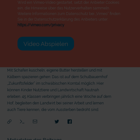
Wird ein Vimeo-Video gestartet, setzt der Anbieter Cookies
ein, die Hinweise über das Nutzerverhalten sammeln.
Weitere Informationen zum Datenschutz bei „Vimeo“ finden
Sie in der Datenschutzerklärung des Anbieters unter:
https://vimeo.com/privacy
Video Abspielen
Mit Schafen kuscheln, eigene Butter herstellen und mit
Kälbern spazieren gehen: Das ist auf dem Schulbauernhof
„Zukunftsfelder“ im schwäbischen Korntal möglich. Hier
können Kinder Nutztiere und Landwirtschaft hautnah
erleben. 45 Klassen verbringen jährlich eine Woche auf dem
Hof, begleiten den Landwirt bei seiner Arbeit und lernen
auch Tiere kennen, die vom Aussterben bedroht sind.
mit