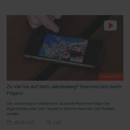
t Grabenkämpfe
Nachhaltige Geldanlage: Rendite mit gutem Gewissen?
mit epd Text
Zu viel los auf dem Jakobsweg? Overtourism beim
Pilgern
Ostern erleben wie vor 2000 Jahren in Jerusalem
Der Jakobsweg ist weltberühmt, tausende Menschen folgen der
Pilgerstrecke jedes Jahr. Gerade im Sommer kann das zum Problem
werden.
26.06.2026
2:56