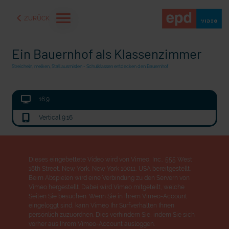
ZURÜCK
Ein Bauernhof als Klassenzimmer
Streicheln, melken, Stall ausmisten - Schulklassen entdecken den Bauernhof
16:9
Vertical 9:16
Dieses eingebettete Video wird von Vimeo, Inc., 555 West
18th Street, New York, New York 10011, USA bereitgestellt.
Beim Abspielen wird eine Verbindung zu den Servern von
aße" oder "Deppen der
"Wir bauen Cherson wieder auf" - Optimismus in der Ukra
Vimeo hergestellt. Dabei wird Vimeo mitgeteilt, welche
Seiten Sie besuchen. Wenn Sie in Ihrem Vimeo-Account
eingeloggt sind, kann Vimeo Ihr Surfverhalten Ihnen
persönlich zuzuordnen. Dies verhindern Sie, indem Sie sich
vorher aus Ihrem Vimeo-Account ausloggen.