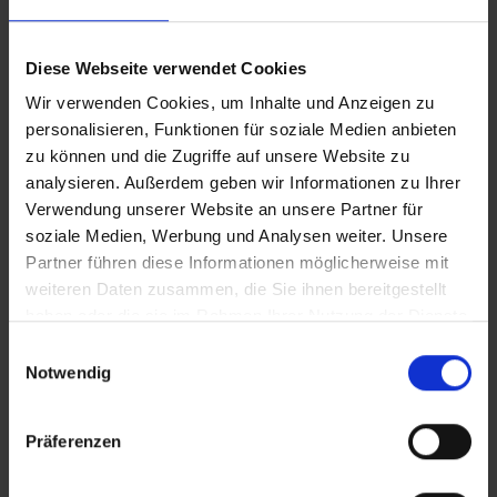
Diese Webseite verwendet Cookies
CLEAN_Schulbauernhof
Wir verwenden Cookies, um Inhalte und Anzeigen zu
personalisieren, Funktionen für soziale Medien anbieten
iT_Schulbauernhof
zu können und die Zugriffe auf unsere Website zu
analysieren. Außerdem geben wir Informationen zu Ihrer
Verwendung unserer Website an unsere Partner für
Zusätzliches Material
soziale Medien, Werbung und Analysen weiter. Unsere
In Sicherheit in Deutschland, in Gedanken im Krieg
Partner führen diese Informationen möglicherweise mit
weiteren Daten zusammen, die Sie ihnen bereitgestellt
haben oder die sie im Rahmen Ihrer Nutzung der Dienste
Bilder
gesammelt haben.
Einwilligungsauswahl
Notwendig
SRT-Untertitel
Präferenzen