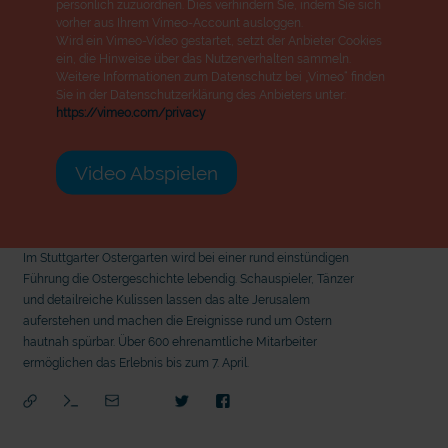
persönlich zuzuordnen. Dies verhindern Sie, indem Sie sich
vorher aus Ihrem Vimeo-Account ausloggen.
Wird ein Vimeo-Video gestartet, setzt der Anbieter Cookies
ein, die Hinweise über das Nutzerverhalten sammeln.
Weitere Informationen zum Datenschutz bei „Vimeo“ finden
Sie in der Datenschutzerklärung des Anbieters unter:
https://vimeo.com/privacy
Video Abspielen
Im Stuttgarter Ostergarten wird bei einer rund einstündigen
Führung die Ostergeschichte lebendig. Schauspieler, Tänzer
und detailreiche Kulissen lassen das alte Jerusalem
auferstehen und machen die Ereignisse rund um Ostern
hautnah spürbar. Über 600 ehrenamtliche Mitarbeiter
ermöglichen das Erlebnis bis zum 7. April.
mit