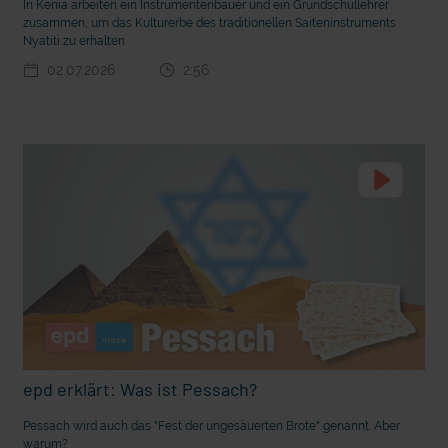
In Kenia arbeiten ein Instrumentenbauer und ein Grundschullehrer
t Grabenkämpfe
Nachhaltige Geldanlage: Rendite mit gutem Gewissen?
zusammen, um das Kulturerbe des traditionellen Saiteninstruments
Nyatiti zu erhalten
02.07.2026
2:56
Ostern erleben wie vor 2000 Jahren in Jerusalem
epd erklärt: Was ist Pessach?
Pessach wird auch das "Fest der ungesäuerten Brote" genannt. Aber
warum?