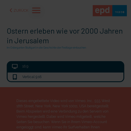
ZURÜCK
Ostern erleben wie vor 2000 Jahren
in Jerusalem
Im Ostergarten Stuttgart in die Geschichte der Festtage eintauchen
16:9
Vertical 9:16
Dieses eingebettete Video wird von Vimeo, Inc., 555 West
18th Street, New York, New York 10011, USA bereitgestellt.
aße" oder "Deppen der
"Wir bauen Cherson wieder auf" - Optimismus in der Ukra
Beim Abspielen wird eine Verbindung zu den Servern von
Vimeo hergestellt. Dabei wird Vimeo mitgeteilt, welche
Seiten Sie besuchen. Wenn Sie in Ihrem Vimeo-Account
eingeloggt sind, kann Vimeo Ihr Surfverhalten Ihnen