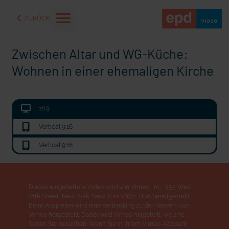
ZURÜCK
Zwischen Altar und WG-Küche:
Wohnen in einer ehemaligen Kirche
16:9
Vertical 9:16
Vertical 9:16
mit epd Text
s in der Ukraine
72 Stunden Musik
Dieses eingebettete Video wird von Vimeo, Inc., 555 West
18th Street, New York, New York 10011, USA bereitgestellt.
Beim Abspielen wird eine Verbindung zu den Servern von
Vimeo hergestellt. Dabei wird Vimeo mitgeteilt, welche
Seiten Sie besuchen. Wenn Sie in Ihrem Vimeo-Account