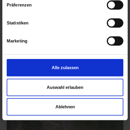
Präferenzen
SRT-Untertitel
Statistiken
 den Ernstfall
Nachhaltige Geldanlage: Rendite mit gutem Gewissen?
Marketing
Diese Beiträge könnten Sie auch
interessieren
Alle zulassen
Auswahl erlauben
Ablehnen