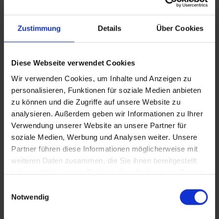
Beitrag Herunterladen
Zustimmung
Details
Über Cookies
Vollversion
Diese Webseite verwendet Cookies
Wir verwenden Cookies, um Inhalte und Anzeigen zu
CLEAN_Wohnen in der Kirche
personalisieren, Funktionen für soziale Medien anbieten
zu können und die Zugriffe auf unsere Website zu
In Sicherheit in Deutschland, in Gedanken im Krieg
analysieren. Außerdem geben wir Informationen zu Ihrer
iT_Wohnen in der Kirche
Verwendung unserer Website an unsere Partner für
soziale Medien, Werbung und Analysen weiter. Unsere
Partner führen diese Informationen möglicherweise mit
weiteren Daten zusammen, die Sie ihnen bereitgestellt
Zusätzliches Material
haben oder die sie im Rahmen Ihrer Nutzung der Dienste
gesammelt haben.
Einwilligungsauswahl
Notwendig
Bilder