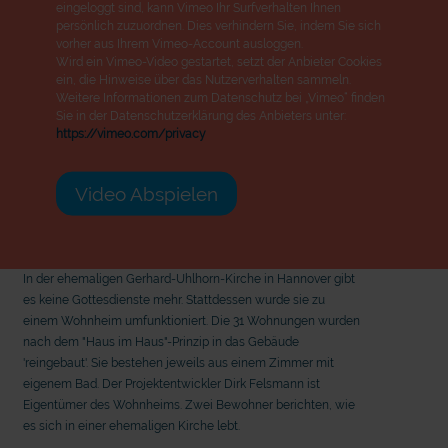
eingeloggt sind, kann Vimeo Ihr Surfverhalten Ihnen
persönlich zuzuordnen. Dies verhindern Sie, indem Sie sich
vorher aus Ihrem Vimeo-Account ausloggen.
Wird ein Vimeo-Video gestartet, setzt der Anbieter Cookies
ein, die Hinweise über das Nutzerverhalten sammeln.
Weitere Informationen zum Datenschutz bei „Vimeo“ finden
Sie in der Datenschutzerklärung des Anbieters unter:
https://vimeo.com/privacy
Video Abspielen
In der ehemaligen Gerhard-Uhlhorn-Kirche in Hannover gibt
es keine Gottesdienste mehr. Stattdessen wurde sie zu
einem Wohnheim umfunktioniert. Die 31 Wohnungen wurden
nach dem "Haus im Haus"-Prinzip in das Gebäude
'reingebaut'. Sie bestehen jeweils aus einem Zimmer mit
eigenem Bad. Der Projektentwickler Dirk Felsmann ist
Eigentümer des Wohnheims. Zwei Bewohner berichten, wie
es sich in einer ehemaligen Kirche lebt.
mit epd Text
mit