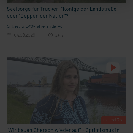
m Gewissen?
Ein Bauernhof als Klassenzimmer
Seelsorge für Trucker: "Könige der Landstraße"
oder "Deppen der Nation"?
Grillfest für LKW-Fahrer an der A6
05.08.2026
2:55
Ostern erleben wie vor 2000 Jahren in Jerusalem
mit epd Text
"Wir bauen Cherson wieder auf" - Optimismus in