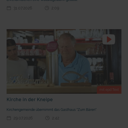
t Grabenkämpfe
Nachhaltige Geldanlage: Rendite mit gutem Gewissen?
31.07.2026
2:09
mit epd Text
Kirche in der Kneipe
Ostern erleben wie vor 2000 Jahren in Jerusalem
Kirchengemeinde übernimmt das Gasthaus "Zum Bären".
29.07.2026
2:42