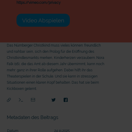
https://vimeo.com/privacy
Video Abspielen
Das Nürnberger Christkind muss vieles können: freundlich
und nahbar sein, sich den Prolog für die Eröffnung des
Christkindlesmarkts merken, Kinderherzen verzaubern. Nora
Falk (16), die das Amt ab diesem Jahr übernimmt, kann noch
mehr: ganz in ihrer Rolle aufgehen. Dabei hilft ihr das
Theaterspielen in der Schule. Und sie kann in stressigen
Situationen einen klaren Kopf behalten. Das hat sie beim
Kickboxen gelernt.
Metadaten des Beitrags
mit
Datum:
24.11.2025