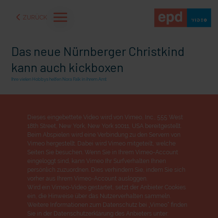
ZURÜCK
Das neue Nürnberger Christkind
kann auch kickboxen
Ihre vielen Hobbys helfen Nora Falk in ihrem Amt
Dieses eingebettete Video wird von Vimeo, Inc., 555 West
18th Street, New York, New York 10011, USA bereitgestellt.
Beim Abspielen wird eine Verbindung zu den Servern von
Vimeo hergestellt. Dabei wird Vimeo mitgeteilt, welche
Seiten Sie besuchen. Wenn Sie in Ihrem Vimeo-Account
eingeloggt sind, kann Vimeo Ihr Surfverhalten Ihnen
persönlich zuzuordnen. Dies verhindern Sie, indem Sie sich
aße" oder "Deppen der
"Wir bauen Cherson wieder auf" - Optimismus in der Ukra
vorher aus Ihrem Vimeo-Account ausloggen.
Wird ein Vimeo-Video gestartet, setzt der Anbieter Cookies
ein, die Hinweise über das Nutzerverhalten sammeln.
Weitere Informationen zum Datenschutz bei „Vimeo“ finden
Sie in der Datenschutzerklärung des Anbieters unter: