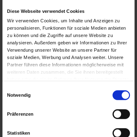
Beitrag Herunterladen
Diese Webseite verwendet Cookies
Wir verwenden Cookies, um Inhalte und Anzeigen zu
Vollversion
personalisieren, Funktionen für soziale Medien anbieten
zu können und die Zugriffe auf unsere Website zu
IT_Das Christkind kann kickboxen
analysieren. Außerdem geben wir Informationen zu Ihrer
Verwendung unserer Website an unsere Partner für
soziale Medien, Werbung und Analysen weiter. Unsere
CLEAN_Das Christkind kann kickboxen
Partner führen diese Informationen möglicherweise mit
In Sicherheit in Deutschland, in Gedanken im Krieg
weiteren Daten zusammen, die Sie ihnen bereitgestellt
haben oder die sie im Rahmen Ihrer Nutzung der Dienste
gesammelt haben.
Zusätzliches Material
Einwilligungsauswahl
Notwendig
Präferenzen
SRT-Untertitel
Statistiken