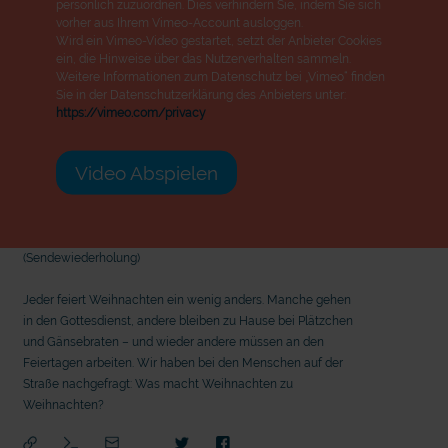
persönlich zuzuordnen. Dies verhindern Sie, indem Sie sich
vorher aus Ihrem Vimeo-Account ausloggen.
Wird ein Vimeo-Video gestartet, setzt der Anbieter Cookies
ein, die Hinweise über das Nutzerverhalten sammeln.
Weitere Informationen zum Datenschutz bei „Vimeo“ finden
Sie in der Datenschutzerklärung des Anbieters unter:
https://vimeo.com/privacy
Video Abspielen
(Sendewiederholung)
Jeder feiert Weihnachten ein wenig anders. Manche gehen
in den Gottesdienst, andere bleiben zu Hause bei Plätzchen
und Gänsebraten – und wieder andere müssen an den
Feiertagen arbeiten. Wir haben bei den Menschen auf der
Straße nachgefragt: Was macht Weihnachten zu
Weihnachten?