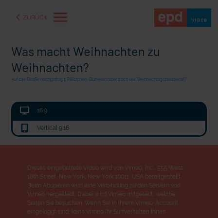
ZURÜCK
Was macht Weihnachten zu
Weihnachten?
Auf der Straße nachgefragt: Plätzchen, Glühwein oder doch der Weihnachtsgottesdienst?
16:9
Vertical 9:16
Dieses eingebettete Video wird von Vimeo, Inc., 555 West
18th Street, New York, New York 10011, USA bereitgestellt.
an Seen und Flüssen
Seelsorge für Trucker: "Könige der Landstraße" oder "De
Nation"?
Beim Abspielen wird eine Verbindung zu den Servern von
Vimeo hergestellt. Dabei wird Vimeo mitgeteilt, welche
Seiten Sie besuchen. Wenn Sie in Ihrem Vimeo-Account
eingeloggt sind, kann Vimeo Ihr Surfverhalten Ihnen