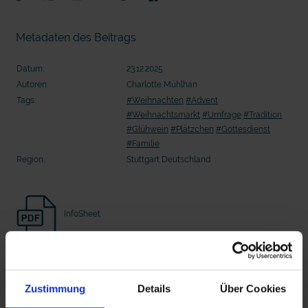
Seelsorge für Trucker: "Könige der
Seelsorge für Trucker: "Könige der
Landstraße" oder "Deppen der Nation"?
Landstraße" oder "Deppen der Nati
Metadaten des Beitrags
Datum:
23.12.2025
Autoren:
Charlotte Mühlhan
Tags:
#Weihnachten
#Advent
#Weihnachtsmarkt
#Umfrage
#Tradition
#Glühwein
#Plätzchen
#Gottesdienst
#Familie
Region:
Stuttgart Deutschland
InfoSheet
mit epd Text
epd erklärt: Tag der Arbeit
Beitrag Herunterladen
Zustimmung
Details
Über Cookies