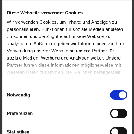
Vollversion
Diese Webseite verwendet Cookies
20241212_CLEAN_Was macht Weihnachten zu
Wir verwenden Cookies, um Inhalte und Anzeigen zu
Weihnachten
personalisieren, Funktionen für soziale Medien anbieten
zu können und die Zugriffe auf unsere Website zu
analysieren. Außerdem geben wir Informationen zu Ihrer
Verwendung unserer Website an unsere Partner für
Zusätzliches Material
soziale Medien, Werbung und Analysen weiter. Unsere
Partner führen diese Informationen möglicherweise mit
In Sicherheit in Deutschland, in Gedanken im Krieg
weiteren Daten zusammen, die Sie ihnen bereitgestellt
haben oder die sie im Rahmen Ihrer Nutzung der Dienste
Bilder
gesammelt haben.
Einwilligungsauswahl
Notwendig
SRT-Untertitel
Präferenzen
Statistiken