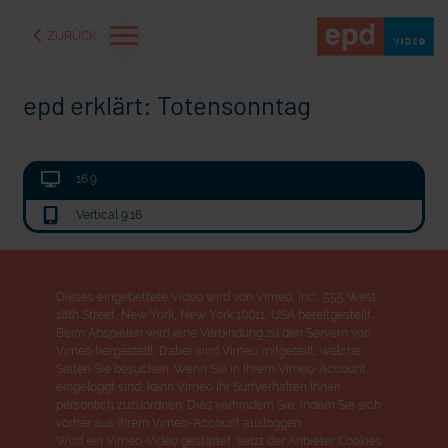
ZURÜCK
epd erklärt: Totensonntag
16:9
Vertical 9:16
Dieses eingebettete Video wird von Vimeo, Inc., 555 West
18th Street, New York, New York 10011, USA bereitgestellt.
Beim Abspielen wird eine Verbindung zu den Servern von
Vimeo hergestellt. Dabei wird Vimeo mitgeteilt, welche
aße" oder "Deppen der
"Wir bauen Cherson wieder auf" - Optimismus in der Ukra
Seiten Sie besuchen. Wenn Sie in Ihrem Vimeo-Account
eingeloggt sind, kann Vimeo Ihr Surfverhalten Ihnen
persönlich zuzuordnen. Dies verhindern Sie, indem Sie sich
vorher aus Ihrem Vimeo-Account ausloggen.
Wird ein Vimeo-Video gestartet, setzt der Anbieter Cookies