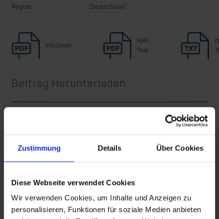
Region:
Deutschland
Seelsorge für Trucker: "Könige der
"Wir bauen Cherson wieder auf" - 
Landstraße" oder "Deppen der Nation"?
in der Ukraine
epd-
e
InfoSheet
Text
T
Beitrag Herunterladen
Vollversion
Zustimmung
Details
Über Cookies
CLEAN_epd erklärt_Totensonntag
mit epd Text
epd erklärt: Tag der Arbeit
iT_epd erklärt_totensonntag
Diese Webseite verwendet Cookies
Wir verwenden Cookies, um Inhalte und Anzeigen zu
personalisieren, Funktionen für soziale Medien anbieten