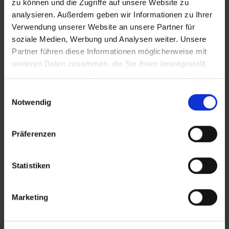
Zusätzliches Material
zu können und die Zugriffe auf unsere Website zu
analysieren. Außerdem geben wir Informationen zu Ihrer
Verwendung unserer Website an unsere Partner für
soziale Medien, Werbung und Analysen weiter. Unsere
Bilder
Partner führen diese Informationen möglicherweise mit
weiteren Daten zusammen, die Sie ihnen bereitgestellt
haben oder die sie im Rahmen Ihrer Nutzung der Dienste
SRT-Untertitel
gesammelt haben.
Einwilligungsauswahl
Notwendig
In Sicherheit in Deutschland, in Gedanken im Krieg
Präferenzen
Diese Beiträge könnten Sie auch
interessieren
Statistiken
Marketing