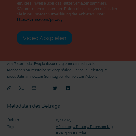
ein, die Hinweise über das Nutzerverhalten sammeln.
Weitere Informationen zum Datenschutz bei „Vimeo“ finden
Sie in der Datenschutzerklärung des Anbieters unter:
https://vimeo.com/privacy
Video Abspielen
Am Toten- oder Ewigkeitssonntag erinnern sich viele
Menschen an verstorbene Angehörige. Der stille Feiertag ist
jedes Jahr am letzten Sonntag vor dem ersten Advent.
Metadaten des Beitrags
Datum:
19.11.2025
Tags:
#Feiertag
#Trauer
#Totensonntag
mit
#Religion
#Kirche