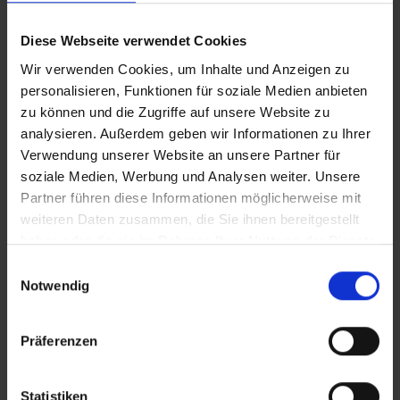
Diese Webseite verwendet Cookies
IT_Gefährlicher Hype: Warum Snus keine Freizeitdroge
ist
Wir verwenden Cookies, um Inhalte und Anzeigen zu
personalisieren, Funktionen für soziale Medien anbieten
zu können und die Zugriffe auf unsere Website zu
analysieren. Außerdem geben wir Informationen zu Ihrer
Zusätzliches Material
Verwendung unserer Website an unsere Partner für
soziale Medien, Werbung und Analysen weiter. Unsere
Partner führen diese Informationen möglicherweise mit
In Sicherheit in Deutschland, in Gedanken im Krieg
weiteren Daten zusammen, die Sie ihnen bereitgestellt
Bilder
haben oder die sie im Rahmen Ihrer Nutzung der Dienste
gesammelt haben.
Einwilligungsauswahl
SRT-Untertitel
Notwendig
Gefährlicher Hype: Warum Snus keine Freizeitdroge ist_SRT_Englisch.srt
Präferenzen
Diese Beiträge könnten Sie auch
Statistiken