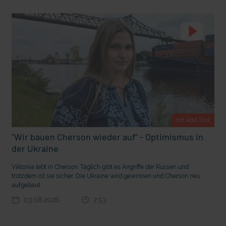
t Grabenkämpfe
Nachhaltige Geldanlage: Rendite mit gutem Gewissen?
mit epd Text
"Wir bauen Cherson wieder auf" - Optimismus in
der Ukraine
Viktoriia lebt in Cherson. Täglich gibt es Angriffe der Russen und
trotzdem ist sie sicher: Die Ukraine wird gewinnen und Cherson neu
Ostern erleben wie vor 2000 Jahren in Jerusalem
aufgebaut.
03.08.2026
2:53