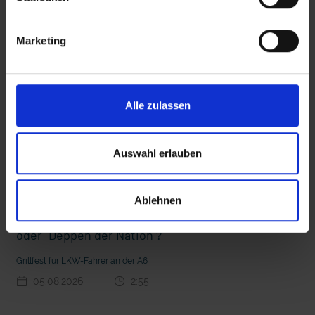
interessieren
Marketing
 den Ernstfall
Nachhaltige Geldanlage: Rendite mit gutem Gewissen?
Alle zulassen
Auswahl erlauben
Ablehnen
Seelsorge für Trucker: "Könige der Landstraße"
oder "Deppen der Nation"?
Grillfest für LKW-Fahrer an der A6
05.08.2026
2:55