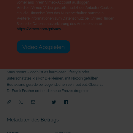
vorher aus Ihrem Vimeo-Account ausloggen.
Wird ein Vimeo-Video gestartet, setzt der Anbieter Cookies
ein, die Hinweise über das Nutzerverhalten sammeln.
Weitere Informationen zum Datenschutz bei „Vimeo“ finden
Sie in der Datenschutzerklärung des Anbieters unter:
https://vimeo.com/privacy
Video Abspielen
Snus boomt – doch ist es harmloser Lifestyle oder
unterschätztes Risiko? Die kleinen, mit Nikotin gefüllten
Beutel sind gerade bei Jugendlichen sehr beliebt. Oberarzt
Dr. Frank Fischer ordnet die neue Freizeitdroge ein.
Metadaten des Beitrags
mit