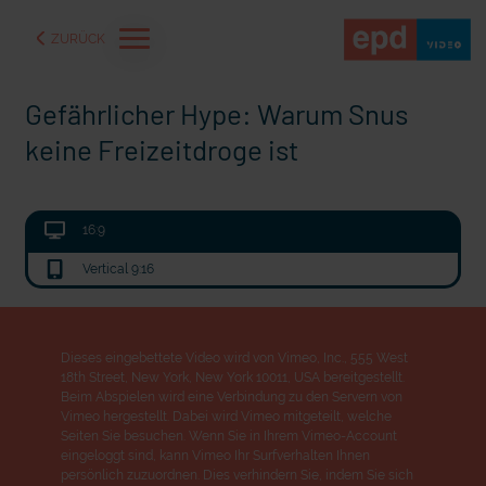
ZURÜCK
Gefährlicher Hype: Warum Snus
keine Freizeitdroge ist
16:9
Vertical 9:16
Dieses eingebettete Video wird von Vimeo, Inc., 555 West
18th Street, New York, New York 10011, USA bereitgestellt.
aße" oder "Deppen der
"Wir bauen Cherson wieder auf" - Optimismus in der Ukra
Beim Abspielen wird eine Verbindung zu den Servern von
Vimeo hergestellt. Dabei wird Vimeo mitgeteilt, welche
Seiten Sie besuchen. Wenn Sie in Ihrem Vimeo-Account
eingeloggt sind, kann Vimeo Ihr Surfverhalten Ihnen
persönlich zuzuordnen. Dies verhindern Sie, indem Sie sich