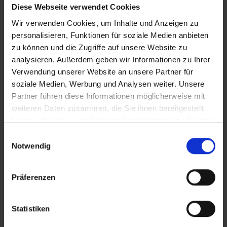
iT_Kloster
Diese Webseite verwendet Cookies
Wir verwenden Cookies, um Inhalte und Anzeigen zu
personalisieren, Funktionen für soziale Medien anbieten
zu können und die Zugriffe auf unsere Website zu
Zusätzliches Material
analysieren. Außerdem geben wir Informationen zu Ihrer
Verwendung unserer Website an unsere Partner für
soziale Medien, Werbung und Analysen weiter. Unsere
Partner führen diese Informationen möglicherweise mit
Bilder
weiteren Daten zusammen, die Sie ihnen bereitgestellt
In Sicherheit in Deutschland, in Gedanken im Krieg
haben oder die sie im Rahmen Ihrer Nutzung der Dienste
SRT-Untertitel
gesammelt haben.
Einwilligungsauswahl
Notwendig
Präferenzen
Diese Beiträge könnten Sie auch
interessieren
Statistiken