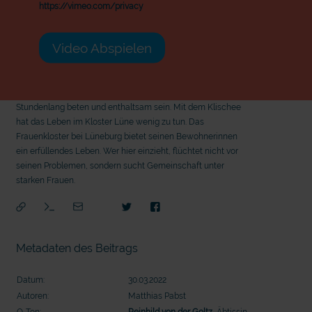
https://vimeo.com/privacy
Video Abspielen
Stundenlang beten und enthaltsam sein. Mit dem Klischee
hat das Leben im Kloster Lüne wenig zu tun. Das
Frauenkloster bei Lüneburg bietet seinen Bewohnerinnen
ein erfüllendes Leben. Wer hier einzieht, flüchtet nicht vor
seinen Problemen, sondern sucht Gemeinschaft unter
starken Frauen.
Metadaten des Beitrags
Datum:
30.03.2022
Autoren:
Matthias Pabst
mit
O-Ton:
Reinhild von der Goltz
, Äbtissin