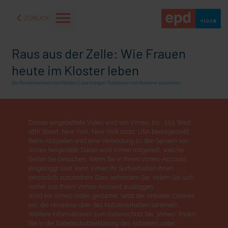
ZURÜCK
Raus aus der Zelle: Wie Frauen
heute im Kloster leben
Die Bewohnerinnen des Klosters Lüne bringen Traditionen mit Moderne zusammen
Dieses eingebettete Video wird von Vimeo, Inc., 555 West
18th Street, New York, New York 10011, USA bereitgestellt.
Beim Abspielen wird eine Verbindung zu den Servern von
Vimeo hergestellt. Dabei wird Vimeo mitgeteilt, welche
Seiten Sie besuchen. Wenn Sie in Ihrem Vimeo-Account
eingeloggt sind, kann Vimeo Ihr Surfverhalten Ihnen
persönlich zuzuordnen. Dies verhindern Sie, indem Sie sich
aße" oder "Deppen der
"Wir bauen Cherson wieder auf" - Optimismus in der Ukra
vorher aus Ihrem Vimeo-Account ausloggen.
Wird ein Vimeo-Video gestartet, setzt der Anbieter Cookies
ein, die Hinweise über das Nutzerverhalten sammeln.
Weitere Informationen zum Datenschutz bei „Vimeo“ finden
Sie in der Datenschutzerklärung des Anbieters unter: