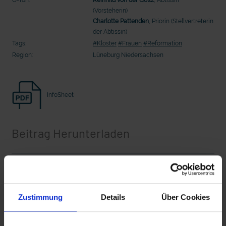
Seelsorge für Trucker: "Könige der
"Wir bauen Cherson wieder auf" - 
(Vorsteherin)
Landstraße" oder "Deppen der Nation"?
in der Ukraine
Charlotte Pattenden
, Priorin (Stellvertreterin
der Äbtissin)
Tags:
#Kloster
#Frauen
#Reformation
Region:
Lüneburg Niedersachsen
InfoSheet
Beitrag Herunterladen
mit epd Text
Vollversion
epd erklärt: Tag der Arbeit
Zustimmung
Details
Über Cookies
CLEAN_Kloster