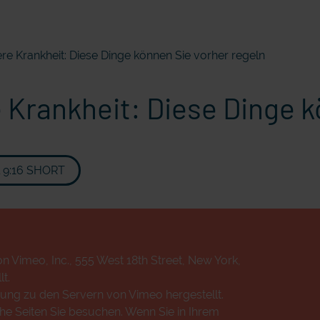
re Krankheit: Diese Dinge können Sie vorher regeln
 Krankheit: Diese Dinge k
l 9:16 SHORT
n Vimeo, Inc., 555 West 18th Street, New York,
t.
ung zu den Servern von Vimeo hergestellt.
che Seiten Sie besuchen. Wenn Sie in Ihrem