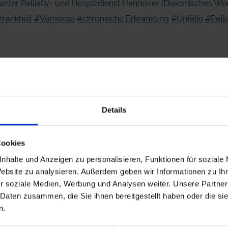
anter Palliativ- und Hospizdienst Hannover (Diakonisches We
rankheit
#Vorsorge
#chronische Erkrankung
#Unfälle
#Pati
epd-Text
Details
Cookies
nhalte und Anzeigen zu personalisieren, Funktionen für soziale
Website zu analysieren. Außerdem geben wir Informationen zu I
r soziale Medien, Werbung und Analysen weiter. Unsere Partner
 Daten zusammen, die Sie ihnen bereitgestellt haben oder die s
n.