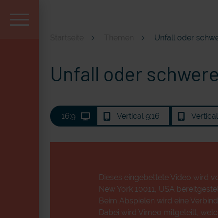
Startseite
Themen
Unfall oder schwe
Aktuell und beliebt
Unfall oder schwere
16:9
Vertical 9:16
Vertica
Dieses eingebettete Video wird vo
New York 10011, USA bereitgestell
Beim Abspielen wird eine Verbind
Dabei wird Vimeo mitgeteilt, wel