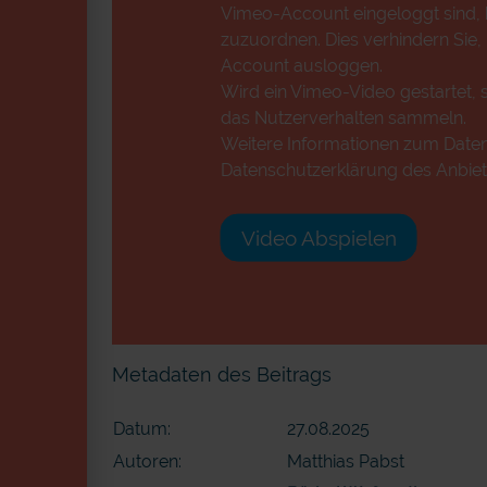
Vimeo-Account eingeloggt sind, k
zuzuordnen. Dies verhindern Sie,
Account ausloggen.
Wird ein Vimeo-Video gestartet, s
das Nutzerverhalten sammeln.
Weitere Informationen zum Datens
Datenschutzerklärung des Anbiet
Video Abspielen
Metadaten des Beitrags
Datum:
27.08.2025
Autoren:
Matthias Pabst