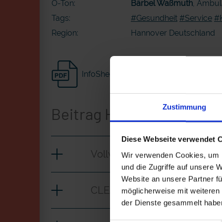
O-Ton:
Bärbel Waßmuth
, Ambul
Tags:
#Gesundheit
#Service
#K
Region:
Hannover Deutschland
InfoSheet
epd-Text
Zustimmung
Beitrag Herunterladen
Diese Webseite verwendet 
Vollversion
Wir verwenden Cookies, um I
und die Zugriffe auf unsere 
Website an unsere Partner fü
CLEAN_Sterbevorsorge
möglicherweise mit weiteren
der Dienste gesammelt habe