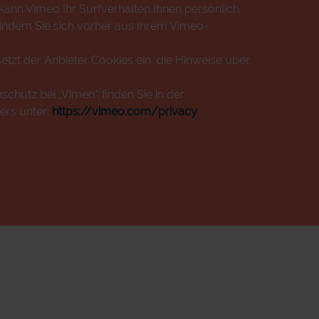
ann Vimeo Ihr Surfverhalten Ihnen persönlich
 indem Sie sich vorher aus Ihrem Vimeo-
etzt der Anbieter Cookies ein, die Hinweise über
chutz bei „Vimeo“ finden Sie in der
ers unter:
https://vimeo.com/privacy