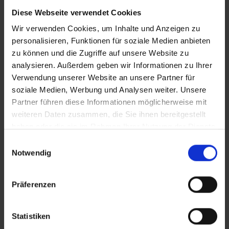
Diese Webseite verwendet Cookies
iT_Trisomie 21.mov
Wir verwenden Cookies, um Inhalte und Anzeigen zu
personalisieren, Funktionen für soziale Medien anbieten
zu können und die Zugriffe auf unsere Website zu
Zusätzliches Material
analysieren. Außerdem geben wir Informationen zu Ihrer
Verwendung unserer Website an unsere Partner für
soziale Medien, Werbung und Analysen weiter. Unsere
Partner führen diese Informationen möglicherweise mit
Bilder
weiteren Daten zusammen, die Sie ihnen bereitgestellt
In Sicherheit in Deutschland, in Gedanken im Krieg
haben oder die sie im Rahmen Ihrer Nutzung der Dienste
gesammelt haben.
SRT-Untertitel
Einwilligungsauswahl
Notwendig
Präferenzen
Diese Beiträge könnten Sie auch
Statistiken
interessieren