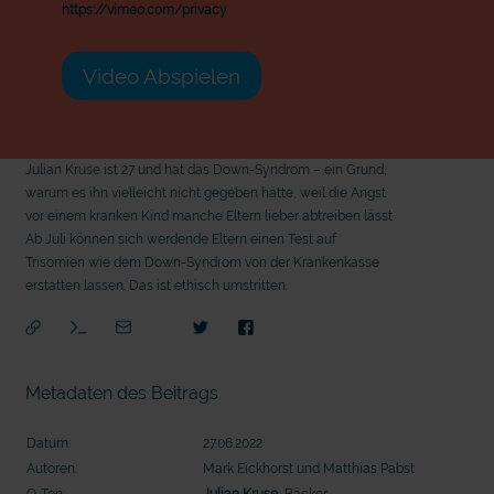
https://vimeo.com/privacy
Video Abspielen
Julian Kruse ist 27 und hat das Down-Syndrom – ein Grund,
warum es ihn vielleicht nicht gegeben hätte, weil die Angst
vor einem kranken Kind manche Eltern lieber abtreiben lässt.
Ab Juli können sich werdende Eltern einen Test auf
Trisomien wie dem Down-Syndrom von der Krankenkasse
erstatten lassen. Das ist ethisch umstritten.
Metadaten des Beitrags
Datum:
27.06.2022
Autoren:
Mark Eickhorst und Matthias Pabst
mit epd Text
mit
O-Ton:
Julian Kruse
, Bäcker