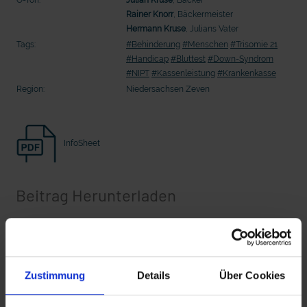
20 Ehrenamtliche bauen eine Waldkugelbahn
20 Ehrenamtliche bauen eine Wald
Rainer Knorr
, Bäckermeister
Hermann Kruse
, Julians Vater
Tags:
#Behinderung
#Menschen
#Trisomie 21
#Handicap
#Bluttest
#Down-Syndrom
#NIPT
#Kassenleistung
#Krankenkasse
Region:
Niedersachsen Zeven
InfoSheet
Beitrag Herunterladen
mit epd Text
epd erklärt: Tag der Arbeit
Vollversion
Zustimmung
Details
Über Cookies
CLEAN_Trisomie 21.mov