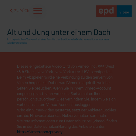
ZURÜCK
Alt und Jung unter einem Dach
Im bayerischen Weyern hat eine Familie das traditionelle Mehrgenerationenwohnen
wiederentdeckt.
Dieses eingebettete Video wird von Vimeo, Inc., 555 West
18th Street, New York, New York 10011, USA bereitgestellt.
Beim Abspielen wird eine Verbindung zu den Servern von
Vimeo hergestellt. Dabei wird Vimeo mitgeteilt, welche
Seiten Sie besuchen. Wenn Sie in Ihrem Vimeo-Account
eingeloggt sind, kann Vimeo Ihr Surfverhalten Ihnen
persönlich zuzuordnen. Dies verhindern Sie, indem Sie sich
vorher aus Ihrem Vimeo-Account ausloggen.
Wird ein Vimeo-Video gestartet, setzt der Anbieter Cookies
aße" oder "Deppen der
"Wir bauen Cherson wieder auf" - Optimismus in der Ukra
ein, die Hinweise über das Nutzerverhalten sammeln.
Weitere Informationen zum Datenschutz bei „Vimeo“ finden
Sie in der Datenschutzerklärung des Anbieters unter:
https://vimeo.com/privacy