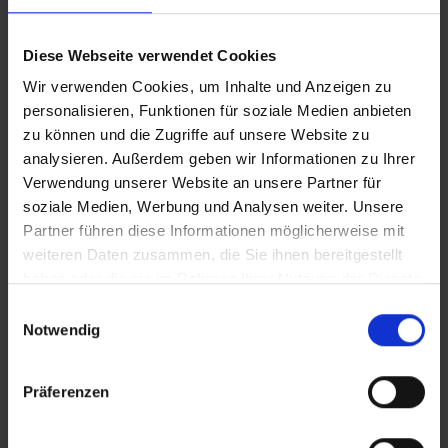
Alt und Jung unter einem Dach_IT
Diese Webseite verwendet Cookies
Wir verwenden Cookies, um Inhalte und Anzeigen zu
Alt und Jung unter einem Dach_CLEAN
personalisieren, Funktionen für soziale Medien anbieten
zu können und die Zugriffe auf unsere Website zu
analysieren. Außerdem geben wir Informationen zu Ihrer
Zusätzliches Material
Verwendung unserer Website an unsere Partner für
soziale Medien, Werbung und Analysen weiter. Unsere
Partner führen diese Informationen möglicherweise mit
In Sicherheit in Deutschland, in Gedanken im Krieg
weiteren Daten zusammen, die Sie ihnen bereitgestellt
Bilder
haben oder die sie im Rahmen Ihrer Nutzung der Dienste
gesammelt haben.
Einwilligungsauswahl
Notwendig
SRT-Untertitel
Präferenzen