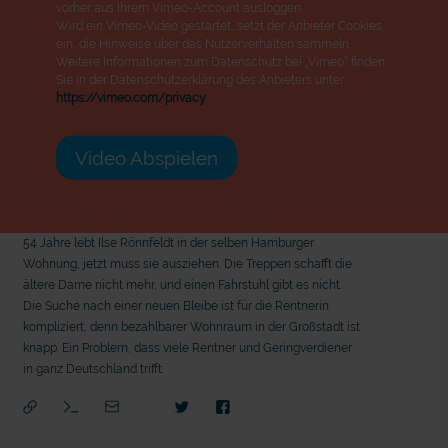
vorher aus Ihrem Vimeo-Account ausloggen.
Wird ein Vimeo-Video gestartet, setzt der Anbieter Cookies
ein, die Hinweise über das Nutzerverhalten sammeln.
Weitere Informationen zum Datenschutz bei „Vimeo“ finden
Sie in der Datenschutzerklärung des Anbieters unter:
https://vimeo.com/privacy
Video Abspielen
54 Jahre lebt Ilse Rönnfeldt in der selben Hamburger
Wohnung, jetzt muss sie ausziehen. Die Treppen schafft die
ältere Dame nicht mehr, und einen Fahrstuhl gibt es nicht.
Die Suche nach einer neuen Bleibe ist für die Rentnerin
kompliziert, denn bezahlbarer Wohnraum in der Großstadt ist
knapp. Ein Problem, dass viele Rentner und Geringverdiener
in ganz Deutschland trifft.
mit