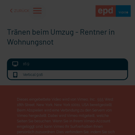
ZURÜCK
Tränen beim Umzug - Rentner in
Wohnungsnot
16:9
Vertical 9:16
Dieses eingebettete Video wird von Vimeo, Inc., 555 West
18th Street, New York, New York 10011, USA bereitgestellt.
aße" oder "Deppen der
"Wir bauen Cherson wieder auf" - Optimismus in der Ukra
Beim Abspielen wird eine Verbindung zu den Servern von
Vimeo hergestellt. Dabei wird Vimeo mitgeteilt, welche
Seiten Sie besuchen. Wenn Sie in Ihrem Vimeo-Account
eingeloggt sind, kann Vimeo Ihr Surfverhalten Ihnen
persönlich zuzuordnen. Dies verhindern Sie, indem Sie sich