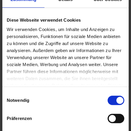
Rentner Wohnungsnot CLEAN
Diese Webseite verwendet Cookies
Wir verwenden Cookies, um Inhalte und Anzeigen zu
Rentner Wohnungsnot IT
personalisieren, Funktionen für soziale Medien anbieten
zu können und die Zugriffe auf unsere Website zu
analysieren. Außerdem geben wir Informationen zu Ihrer
Verwendung unserer Website an unsere Partner für
Zusätzliches Material
soziale Medien, Werbung und Analysen weiter. Unsere
In Sicherheit in Deutschland, in Gedanken im Krieg
Partner führen diese Informationen möglicherweise mit
weiteren Daten zusammen, die Sie ihnen bereitgestellt
haben oder die sie im Rahmen Ihrer Nutzung der Dienste
Bilder
gesammelt haben.
Einwilligungsauswahl
Notwendig
SRT-Untertitel
Präferenzen