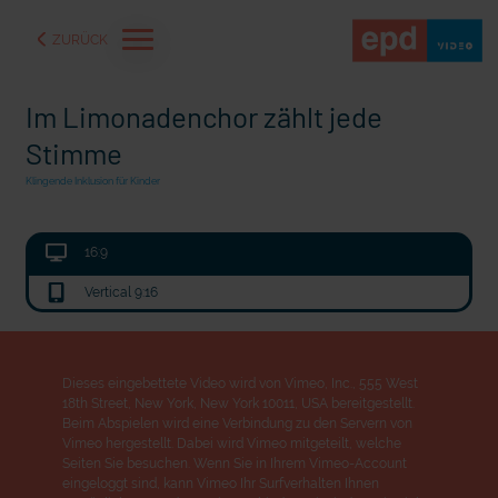
ZURÜCK
Im Limonadenchor zählt jede
Stimme
Klingende Inklusion für Kinder
16:9
Vertical 9:16
Dieses eingebettete Video wird von Vimeo, Inc., 555 West
18th Street, New York, New York 10011, USA bereitgestellt.
aße" oder "Deppen der
"Wir bauen Cherson wieder auf" - Optimismus in der Ukra
Beim Abspielen wird eine Verbindung zu den Servern von
Vimeo hergestellt. Dabei wird Vimeo mitgeteilt, welche
Seiten Sie besuchen. Wenn Sie in Ihrem Vimeo-Account
eingeloggt sind, kann Vimeo Ihr Surfverhalten Ihnen