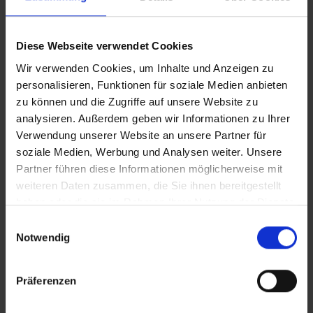
CLEAN_Limonadenchor
Diese Webseite verwendet Cookies
Wir verwenden Cookies, um Inhalte und Anzeigen zu
IT_Limonadenchor
personalisieren, Funktionen für soziale Medien anbieten
zu können und die Zugriffe auf unsere Website zu
analysieren. Außerdem geben wir Informationen zu Ihrer
Verwendung unserer Website an unsere Partner für
Zusätzliches Material
soziale Medien, Werbung und Analysen weiter. Unsere
In Sicherheit in Deutschland, in Gedanken im Krieg
Partner führen diese Informationen möglicherweise mit
weiteren Daten zusammen, die Sie ihnen bereitgestellt
haben oder die sie im Rahmen Ihrer Nutzung der Dienste
Bilder
gesammelt haben.
Einwilligungsauswahl
Notwendig
SRT-Untertitel
Präferenzen