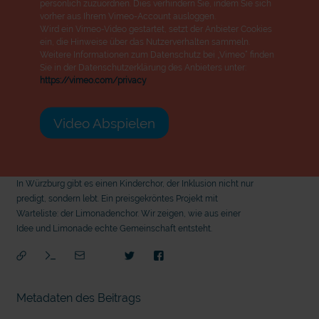
persönlich zuzuordnen. Dies verhindern Sie, indem Sie sich
vorher aus Ihrem Vimeo-Account ausloggen.
Wird ein Vimeo-Video gestartet, setzt der Anbieter Cookies
ein, die Hinweise über das Nutzerverhalten sammeln.
Weitere Informationen zum Datenschutz bei „Vimeo“ finden
Sie in der Datenschutzerklärung des Anbieters unter:
https://vimeo.com/privacy
Video Abspielen
In Würzburg gibt es einen Kinderchor, der Inklusion nicht nur
predigt, sondern lebt. Ein preisgekröntes Projekt mit
Warteliste: der Limonadenchor. Wir zeigen, wie aus einer
Idee und Limonade echte Gemeinschaft entsteht.
Metadaten des Beitrags
mit