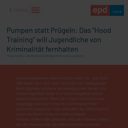
ZURÜCK
Pumpen statt Prügeln: Das "Hood
Training" will Jugendliche von
Kriminalität fernhalten
"Hood-Training" unterstützt benachteiligte Kinder und Jugendliche
Dieses eingebettete Video wird von Vimeo, Inc., 555 West
18th Street, New York, New York 10011, USA bereitgestellt.
Beim Abspielen wird eine Verbindung zu den Servern von
Vimeo hergestellt. Dabei wird Vimeo mitgeteilt, welche
Seiten Sie besuchen. Wenn Sie in Ihrem Vimeo-Account
eingeloggt sind, kann Vimeo Ihr Surfverhalten Ihnen
aße" oder "Deppen der
"Wir bauen Cherson wieder auf" - Optimismus in der Ukra
persönlich zuzuordnen. Dies verhindern Sie, indem Sie sich
vorher aus Ihrem Vimeo-Account ausloggen.
Wird ein Vimeo-Video gestartet, setzt der Anbieter Cookies
ein, die Hinweise über das Nutzerverhalten sammeln.