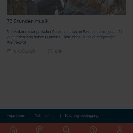
72 Stunden Musik
Der Verband evangelischer Posaunenchöre in Bayern hat es geschafft:
72 Stunden lang haben Hunderte Chöre ohne Pause durchgespielt:
Weltrekord!
03.08.2026
2:39
t die deutsche Sprache?
Vorhang auf für Kinderzirkus Giovanni
Impressum
Datenschutz
Nutzungsbedingungen