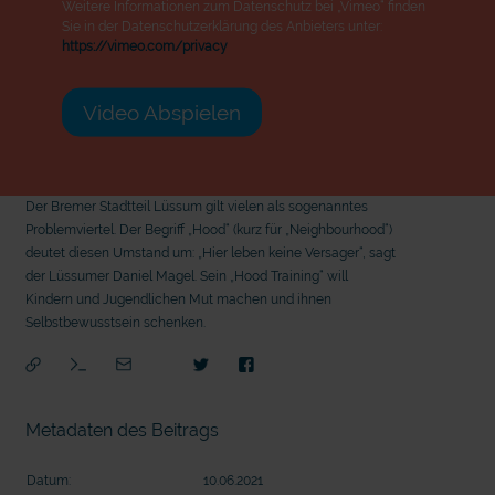
Weitere Informationen zum Datenschutz bei „Vimeo“ finden
Sie in der Datenschutzerklärung des Anbieters unter:
https://vimeo.com/privacy
Video Abspielen
Der Bremer Stadtteil Lüssum gilt vielen als sogenanntes
Problemviertel. Der Begriff „Hood“ (kurz für „Neighbourhood“)
deutet diesen Umstand um: „Hier leben keine Versager“, sagt
der Lüssumer Daniel Magel. Sein „Hood Training“ will
Kindern und Jugendlichen Mut machen und ihnen
Selbstbewusstsein schenken.
Metadaten des Beitrags
mit
Datum:
10.06.2021