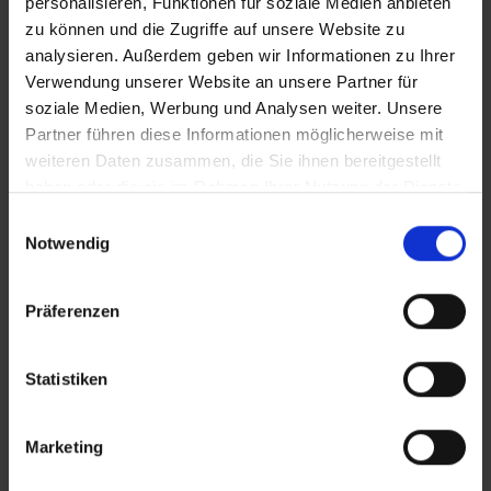
personalisieren, Funktionen für soziale Medien anbieten
zu können und die Zugriffe auf unsere Website zu
analysieren. Außerdem geben wir Informationen zu Ihrer
Bilder
Verwendung unserer Website an unsere Partner für
soziale Medien, Werbung und Analysen weiter. Unsere
SRT-Untertitel
Partner führen diese Informationen möglicherweise mit
weiteren Daten zusammen, die Sie ihnen bereitgestellt
haben oder die sie im Rahmen Ihrer Nutzung der Dienste
gesammelt haben.
Einwilligungsauswahl
Notwendig
In Sicherheit in Deutschland, in Gedanken im Krieg
Diese Beiträge könnten Sie auch
interessieren
Präferenzen
Statistiken
Marketing