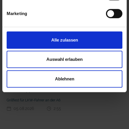
interessieren
Marketing
 den Ernstfall
Nachhaltige Geldanlage: Rendite mit gutem Gewissen?
Alle zulassen
Auswahl erlauben
Ablehnen
Seelsorge für Trucker: "Könige der Landstraße"
oder "Deppen der Nation"?
Grillfest für LKW-Fahrer an der A6
05.08.2026
2:55