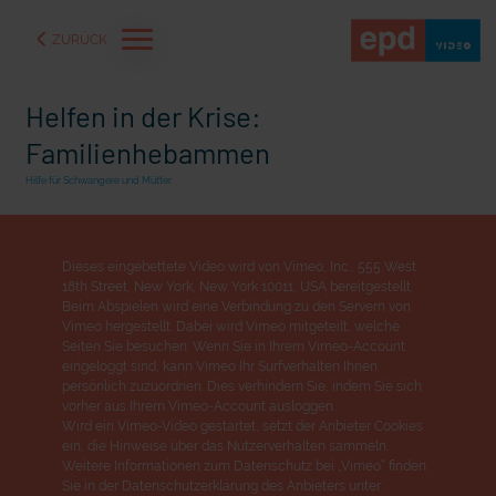
ZURÜCK
Helfen in der Krise:
Familienhebammen
Hilfe für Schwangere und Mütter
Dieses eingebettete Video wird von Vimeo, Inc., 555 West
18th Street, New York, New York 10011, USA bereitgestellt.
Beim Abspielen wird eine Verbindung zu den Servern von
Vimeo hergestellt. Dabei wird Vimeo mitgeteilt, welche
Seiten Sie besuchen. Wenn Sie in Ihrem Vimeo-Account
eingeloggt sind, kann Vimeo Ihr Surfverhalten Ihnen
persönlich zuzuordnen. Dies verhindern Sie, indem Sie sich
aße" oder "Deppen der
"Wir bauen Cherson wieder auf" - Optimismus in der Ukra
vorher aus Ihrem Vimeo-Account ausloggen.
Wird ein Vimeo-Video gestartet, setzt der Anbieter Cookies
ein, die Hinweise über das Nutzerverhalten sammeln.
Weitere Informationen zum Datenschutz bei „Vimeo“ finden
Sie in der Datenschutzerklärung des Anbieters unter: