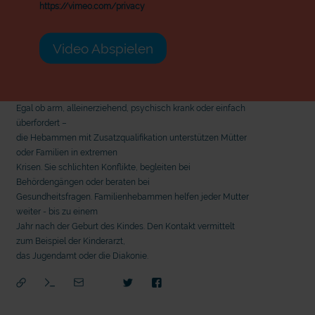
https://vimeo.com/privacy
Video Abspielen
Egal ob arm, alleinerziehend, psychisch krank oder einfach
überfordert –
die Hebammen mit Zusatzqualifikation unterstützen Mütter
oder Familien in extremen
Krisen. Sie schlichten Konflikte, begleiten bei
Behördengängen oder beraten bei
Gesundheitsfragen. Familienhebammen helfen jeder Mutter
weiter - bis zu einem
Jahr nach der Geburt des Kindes. Den Kontakt vermittelt
zum Beispiel der Kinderarzt,
das Jugendamt oder die Diakonie.
mit