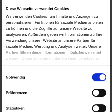
Diese Webseite verwendet Cookies
CLEAN_Familienhebammen
Wir verwenden Cookies, um Inhalte und Anzeigen zu
personalisieren, Funktionen für soziale Medien anbieten
zu können und die Zugriffe auf unsere Website zu
analysieren. Außerdem geben wir Informationen zu Ihrer
Zusätzliches Material
Verwendung unserer Website an unsere Partner für
soziale Medien, Werbung und Analysen weiter. Unsere
Partner führen diese Informationen möglicherweise mit
In Sicherheit in Deutschland, in Gedanken im Krieg
Bilder
weiteren Daten zusammen, die Sie ihnen bereitgestellt
haben oder die sie im Rahmen Ihrer Nutzung der Dienste
gesammelt haben.
Einwilligungsauswahl
SRT-Untertitel
Notwendig
Präferenzen
Diese Beiträge könnten Sie auch
Statistiken