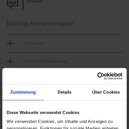
InfoSheet
20 Ehrenamtliche bauen eine Waldkugelbahn
20 Ehrenamtliche bauen eine Wald
Beitrag Herunterladen
Vollversion
CLEAN_Endlagersuche
Pfarrer Riekeberg mit Erfahrungen zu Asse II
Zustimmung
Details
Über Cookies
mit epd Text
epd erklärt: Tag der Arbeit
Zusätzliches Material
Diese Webseite verwendet Cookies
Wir verwenden Cookies, um Inhalte und Anzeigen zu
personalisieren, Funktionen für soziale Medien anbieten