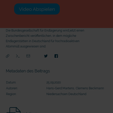
Video Abspielen
Die Bundesgesellschaft für Endlagerung wird jetzt einen
Zwischenbericht veröffentlichen, in dem mögliche
Endlagerstätten in Deutschland für hochradioaktiven
Atommüll ausgewiesen sind.
Metadaten des Beitrags
Datum:
25.09.2020
Autoren:
Hans-Gerd Martens, Clemens Beckmann
Region:
Niedersachsen Deutschland
mit epd Text
mit