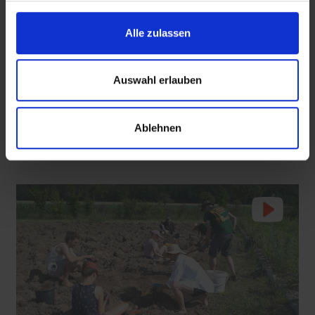
mit epd Text
Alle zulassen
Zu viel los auf dem Jakobsweg? Overtourism beim
Pilgern
Auswahl erlauben
 den Ernstfall
Nachhaltige Geldanlage: Rendite mit gutem Gewissen?
Der Jakobsweg ist weltberühmt, tausende Menschen folgen der
Pilgerstrecke jedes Jahr. Gerade im Sommer kann das zum Problem
werden.
Ablehnen
26.06.2026
2:56