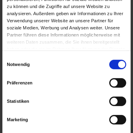
Bilder
zu können und die Zugriffe auf unsere Website zu
analysieren. Außerdem geben wir Informationen zu Ihrer
SRT-Untertitel
Verwendung unserer Website an unsere Partner für
soziale Medien, Werbung und Analysen weiter. Unsere
Partner führen diese Informationen möglicherweise mit
weiteren Daten zusammen, die Sie ihnen bereitgestellt
haben oder die sie im Rahmen Ihrer Nutzung der Dienste
Diese Beiträge könnten Sie auch
gesammelt haben.
Einwilligungsauswahl
Notwendig
interessieren
In Sicherheit in Deutschland, in Gedanken im Krieg
Präferenzen
Statistiken
Marketing