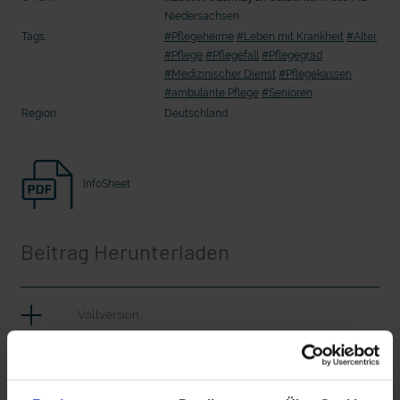
Seelsorge für Trucker: "Könige der
"Wir bauen Cherson wieder auf" - 
Niedersachsen
Landstraße" oder "Deppen der Nation"?
in der Ukraine
Tags:
#Pflegeheime
#Leben mit Krankheit
#Alter
#Pflege
#Pflegefall
#Pflegegrad
#Medizinischer Dienst
#Pflegekassen
#ambulante Pflege
#Senioren
Region:
Deutschland
InfoSheet
Beitrag Herunterladen
mit epd Text
Vollversion
epd erklärt: Tag der Arbeit
CLEAN_Pflegegrad