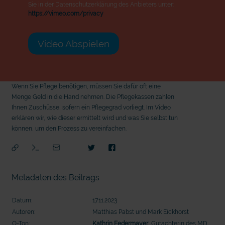
Sie in der Datenschutzerklärung des Anbieters unter:
https://vimeo.com/privacy
Video Abspielen
Wenn Sie Pflege benötigen, müssen Sie dafür oft eine
Menge Geld in die Hand nehmen. Die Pflegekassen zahlen
Ihnen Zuschüsse, sofern ein Pflegegrad vorliegt. Im Video
erklären wir, wie dieser ermittelt wird und was Sie selbst tun
können, um den Prozess zu vereinfachen.
Metadaten des Beitrags
Datum:
17.11.2023
Autoren:
Matthias Pabst und Mark Eickhorst
mit
O-Ton:
Kathrin Federmayer
, Gutachterin des MD