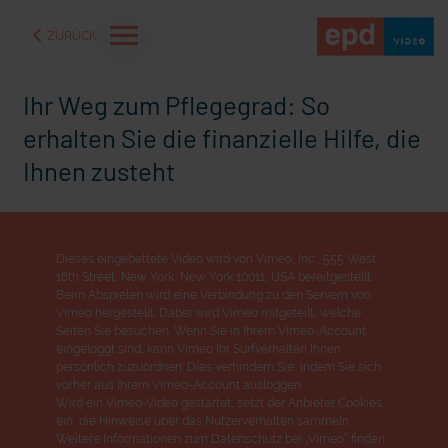
ZURÜCK
Ihr Weg zum Pflegegrad: So
erhalten Sie die finanzielle Hilfe, die
Ihnen zusteht
Dieses eingebettete Video wird von Vimeo, Inc., 555 West
18th Street, New York, New York 10011, USA bereitgestellt.
Beim Abspielen wird eine Verbindung zu den Servern von
Vimeo hergestellt. Dabei wird Vimeo mitgeteilt, welche
Seiten Sie besuchen. Wenn Sie in Ihrem Vimeo-Account
eingeloggt sind, kann Vimeo Ihr Surfverhalten Ihnen
aße" oder "Deppen der
"Wir bauen Cherson wieder auf" - Optimismus in der Ukra
persönlich zuzuordnen. Dies verhindern Sie, indem Sie sich
vorher aus Ihrem Vimeo-Account ausloggen.
Wird ein Vimeo-Video gestartet, setzt der Anbieter Cookies
ein, die Hinweise über das Nutzerverhalten sammeln.
Weitere Informationen zum Datenschutz bei „Vimeo“ finden