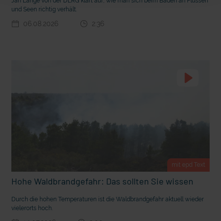
Jan Lange von der DLRG klärt auf, wie man sich beim Baden an Flüssen
t Grabenkämpfe
Nachhaltige Geldanlage: Rendite mit gutem Gewissen?
und Seen richtig verhält.
06.08.2026
2:36
mit epd Text
Ostern erleben wie vor 2000 Jahren in Jerusalem
Hohe Waldbrandgefahr: Das sollten Sie wissen
Durch die hohen Temperaturen ist die Waldbrandgefahr aktuell wieder
vielerorts hoch.