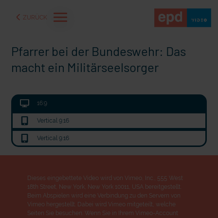
ZURÜCK
Pfarrer bei der Bundeswehr: Das
macht ein Militärseelsorger
16:9
Vertical 9:16
Vertical 9:16
aße" oder "Deppen der
"Wir bauen Cherson wieder auf" - Optimismus in der Ukra
Dieses eingebettete Video wird von Vimeo, Inc., 555 West
18th Street, New York, New York 10011, USA bereitgestellt.
Beim Abspielen wird eine Verbindung zu den Servern von
Vimeo hergestellt. Dabei wird Vimeo mitgeteilt, welche
Seiten Sie besuchen. Wenn Sie in Ihrem Vimeo-Account