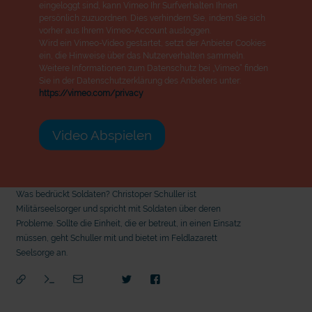
eingeloggt sind, kann Vimeo Ihr Surfverhalten Ihnen
persönlich zuzuordnen. Dies verhindern Sie, indem Sie sich
vorher aus Ihrem Vimeo-Account ausloggen.
Wird ein Vimeo-Video gestartet, setzt der Anbieter Cookies
ein, die Hinweise über das Nutzerverhalten sammeln.
Weitere Informationen zum Datenschutz bei „Vimeo“ finden
Sie in der Datenschutzerklärung des Anbieters unter:
https://vimeo.com/privacy
Video Abspielen
Was bedrückt Soldaten? Christoper Schuller ist
Militärseelsorger und spricht mit Soldaten über deren
Probleme. Sollte die Einheit, die er betreut, in einen Einsatz
müssen, geht Schuller mit und bietet im Feldlazarett
Seelsorge an.
mit