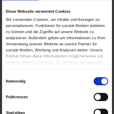
IT_Militärseelsorger_epd
Diese Webseite verwendet Cookies
CLEAN_Militärseelsorger_epd
Wir verwenden Cookies, um Inhalte und Anzeigen zu
personalisieren, Funktionen für soziale Medien anbieten
zu können und die Zugriffe auf unsere Website zu
analysieren. Außerdem geben wir Informationen zu Ihrer
Zusätzliches Material
Verwendung unserer Website an unsere Partner für
soziale Medien, Werbung und Analysen weiter. Unsere
Partner führen diese Informationen möglicherweise mit
In Sicherheit in Deutschland, in Gedanken im Krieg
weiteren Daten zusammen, die Sie ihnen bereitgestellt
Bilder
haben oder die sie im Rahmen Ihrer Nutzung der Dienste
gesammelt haben.
Einwilligungsauswahl
SRT-Untertitel
Notwendig
Präferenzen
Diese Beiträge könnten Sie auch
Statistiken