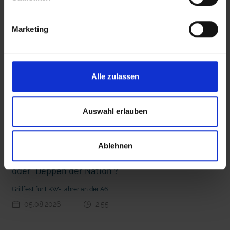
interessieren
Marketing
 den Ernstfall
Nachhaltige Geldanlage: Rendite mit gutem Gewissen?
Alle zulassen
Auswahl erlauben
Ablehnen
Seelsorge für Trucker: "Könige der Landstraße"
oder "Deppen der Nation"?
Grillfest für LKW-Fahrer an der A6
05.08.2026
2:55