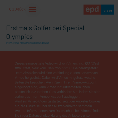
ZURÜCK
Erstmals Golfer bei Special
Olympics
Premiere für Menschen mit Behinderung
Dieses eingebettete Video wird von Vimeo, Inc., 555 West
18th Street, New York, New York 10011, USA bereitgestellt.
Beim Abspielen wird eine Verbindung zu den Servern von
Vimeo hergestellt. Dabei wird Vimeo mitgeteilt, welche
Seiten Sie besuchen. Wenn Sie in Ihrem Vimeo-Account
eingeloggt sind, kann Vimeo Ihr Surfverhalten Ihnen
persönlich zuzuordnen. Dies verhindern Sie, indem Sie sich
aße" oder "Deppen der
"Wir bauen Cherson wieder auf" - Optimismus in der Ukra
vorher aus Ihrem Vimeo-Account ausloggen.
Wird ein Vimeo-Video gestartet, setzt der Anbieter Cookies
ein, die Hinweise über das Nutzerverhalten sammeln.
Weitere Informationen zum Datenschutz bei „Vimeo“ finden
Sie in der Datenschutzerklärung des Anbieters unter: