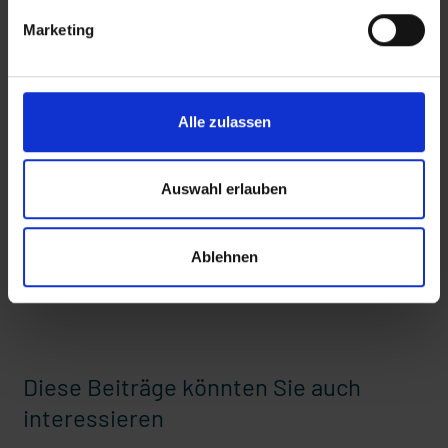
t Grabenkämpfe
Nachhaltige Geldanlage: Rendite mit gutem Gewissen?
iT_Golfer_Olympics
Marketing
Zusätzliches Material
Alle zulassen
Auswahl erlauben
Bilder
Ablehnen
SRT-Untertitel
Ostern erleben wie vor 2000 Jahren in Jerusalem
Diese Beiträge könnten Sie auch
interessieren