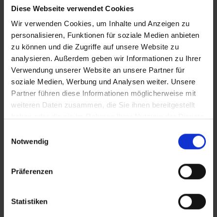
language:EN-US;}div.WordSection1</p> <p>
Diese Webseite verwendet Cookies
{page:WordSection1;} </style>
Wir verwenden Cookies, um Inhalte und Anzeigen zu
personalisieren, Funktionen für soziale Medien anbieten
Tags:
#Behinderung
#Menschen
#Inklusion
#Golf
#Special Olympics
zu können und die Zugriffe auf unsere Website zu
Region:
Curau Schleswig-Holstein
analysieren. Außerdem geben wir Informationen zu Ihrer
 den Ernstfall
Nachhaltige Geldanlage: Rendite mit gutem Gewissen?
Verwendung unserer Website an unsere Partner für
soziale Medien, Werbung und Analysen weiter. Unsere
Partner führen diese Informationen möglicherweise mit
InfoSheet
weiteren Daten zusammen, die Sie ihnen bereitgestellt
haben oder die sie im Rahmen Ihrer Nutzung der Dienste
Beitrag Herunterladen
gesammelt haben.
Einwilligungsauswahl
Notwendig
Vollversion
Präferenzen
CLEAN_Golfer_Olympics
Statistiken