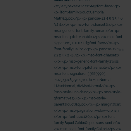
Seelsorge für Trucker: "Könige der
"Wir bauen Cherson wieder auf" - 
<style type="text/css">M@font-face</p>
Landstraße" oder "Deppen der Nation"?
in der Ukraine
<p> {font-family:&quot;Cambria
Math&quot;;</p> <p> panose-1:2 4 5 3 5 4 6
3 2 4;</p> <p> mso-font-charset:0;</p> <p>
mso-generic-font-family:roman;</p> <p>
mso-font-pitch:variable;</p> <p> mso-font-
signature:3 0 0 0 1 0;}@font-face</p> <p>
{font-family:Calibri;</p> <p> panose-1:2 15 5
2 2 2 4 3 2 4;</p> <p> mso-font-charset:0;
</p> <p> mso-generic-font-family:swiss;
</p> <p> mso-font-pitch:variable;</p> <p>
mso-font-signature:-536859905
-1073732485 9 0 511 0;}p.MsoNormal,
li.MsoNormal, div.MsoNormal</p> <p>
{mso-style-unhide:no;</p> <p> mso-style-
mit epd Text
qformat:yes;</p> <p> mso-style-
epd erklärt: Tag der Arbeit
parent:&quot;&quot;;</p> <p> margin:0cm;
</p> <p> mso-pagination:widow-orphan;
</p> <p> font-size:12.0pt;</p> <p> font-
family:&quot;Calibri&quot;,sans-serif;</p>
<p> mso-ascii-font-family:Calibri;</p> <p>