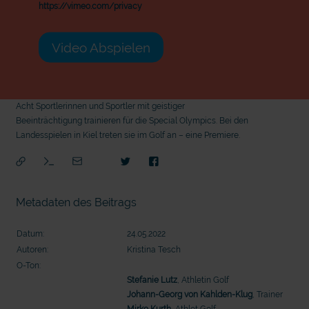
https://vimeo.com/privacy
Video Abspielen
Acht Sportlerinnen und Sportler mit geistiger
Beeinträchtigung trainieren für die Special Olympics. Bei den
Landesspielen in Kiel treten sie im Golf an – eine Premiere.
Metadaten des Beitrags
Datum:
24.05.2022
Autoren:
Kristina Tesch
O-Ton:
Stefanie Lutz
, Athletin Golf
Johann-Georg von Kahlden-Klug
, Trainer
mit
Mirko Kurth
, Athlet Golf