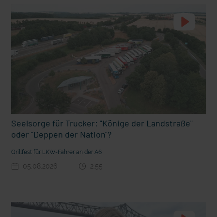
t die deutsche Sprache?
Vorhang auf für Kinderzirkus Giovanni
Seelsorge für Trucker: "Könige der Landstraße"
oder "Deppen der Nation"?
Grillfest für LKW-Fahrer an der A6
05.08.2026
2:55