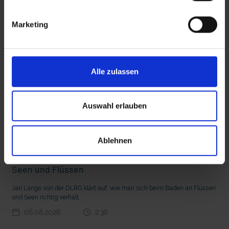
interessieren
Marketing
 den Ernstfall
Nachhaltige Geldanlage: Rendite mit gutem Gewissen?
Alle zulassen
Auswahl erlauben
Ablehnen
Sicher baden – So vermeiden Sie Gefahren an
Seen und Flüssen
Jan Lange von der DLRG klärt auf, wie man sich beim Baden an Flüssen
und Seen richtig verhält.
06.08.2026
2:36