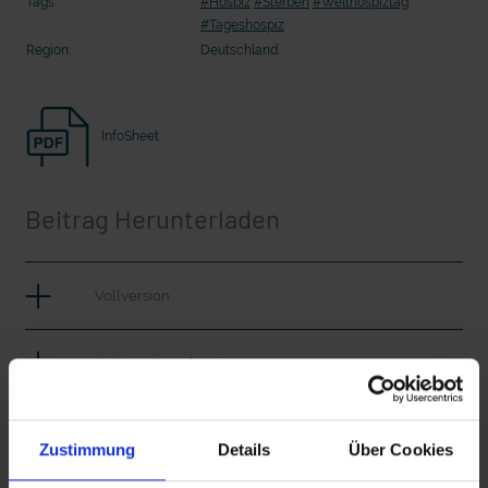
Tags:
#Hospiz
#Sterben
#Welthospiztag
Seelsorge für Trucker: "Könige der
Seelsorge für Trucker: "Könige der
#Tageshospiz
Landstraße" oder "Deppen der Nation"?
Landstraße" oder "Deppen der Nati
Region:
Deutschland
InfoSheet
Beitrag Herunterladen
Vollversion
mit epd Text
CLEAN_Tageshospiz
epd erklärt: Tag der Arbeit
iT_Tageshospiz
Zustimmung
Details
Über Cookies