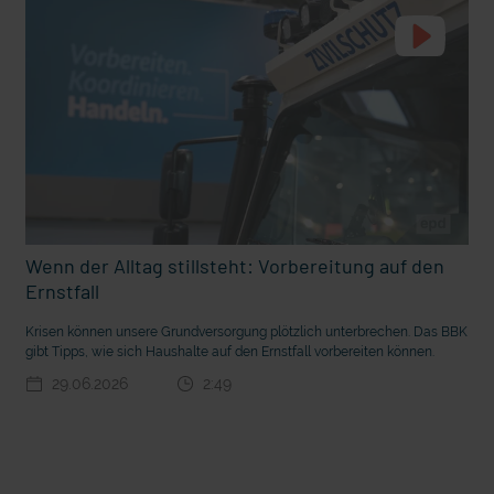
Wenn der Alltag stillsteht: Vorbereitung auf den
t die deutsche Sprache?
Vorhang auf für Kinderzirkus Giovanni
Ernstfall
Krisen können unsere Grundversorgung plötzlich unterbrechen. Das BBK
gibt Tipps, wie sich Haushalte auf den Ernstfall vorbereiten können.
29.06.2026
2:49