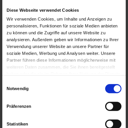
VERTICAL_CLEAN_Tageshospiz
Diese Webseite verwendet Cookies
Wir verwenden Cookies, um Inhalte und Anzeigen zu
VERTICAL_iT_Tageshospiz
personalisieren, Funktionen für soziale Medien anbieten
zu können und die Zugriffe auf unsere Website zu
analysieren. Außerdem geben wir Informationen zu Ihrer
Zusätzliches Material
Verwendung unserer Website an unsere Partner für
soziale Medien, Werbung und Analysen weiter. Unsere
Partner führen diese Informationen möglicherweise mit
In Sicherheit in Deutschland, in Gedanken im Krieg
weiteren Daten zusammen, die Sie ihnen bereitgestellt
Bilder
haben oder die sie im Rahmen Ihrer Nutzung der Dienste
gesammelt haben.
Einwilligungsauswahl
Notwendig
SRT-Untertitel
Präferenzen
Statistiken
Diese Beiträge könnten Sie auch