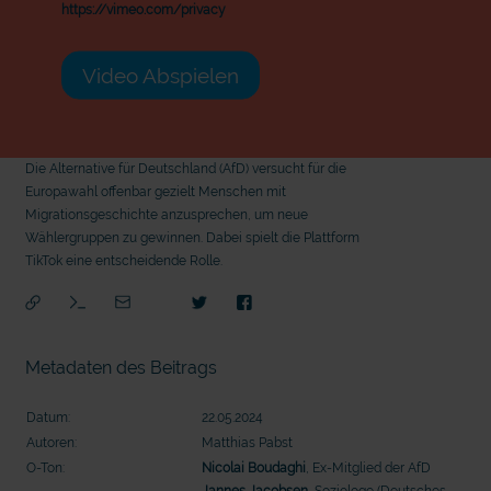
https://vimeo.com/privacy
Video Abspielen
Die Alternative für Deutschland (AfD) versucht für die
Europawahl offenbar gezielt Menschen mit
Migrationsgeschichte anzusprechen, um neue
Wählergruppen zu gewinnen. Dabei spielt die Plattform
TikTok eine entscheidende Rolle.
Metadaten des Beitrags
Datum:
22.05.2024
Autoren:
Matthias Pabst
O-Ton:
Nicolai Boudaghi
, Ex-Mitglied der AfD
mit
Jannes Jacobsen
, Soziologe (Deutsches