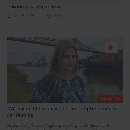
t Grabenkämpfe
Nachhaltige Geldanlage: Rendite mit gutem Gewissen?
Grillfest für LKW-Fahrer an der A6
05.08.2026
2:55
mit epd Text
Ostern erleben wie vor 2000 Jahren in Jerusalem
"Wir bauen Cherson wieder auf" - Optimismus in
der Ukraine
Viktoriia lebt in Cherson. Täglich gibt es Angriffe der Russen und