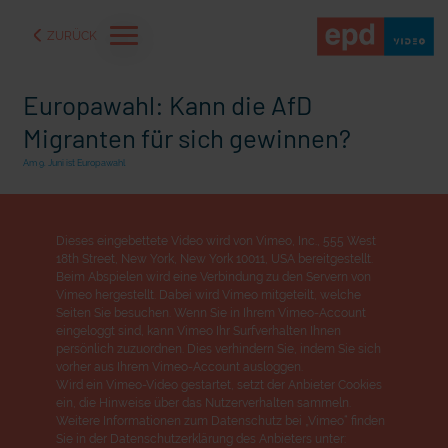
ZURÜCK
Europawahl: Kann die AfD
Migranten für sich gewinnen?
Am 9. Juni ist Europawahl
Dieses eingebettete Video wird von Vimeo, Inc., 555 West
18th Street, New York, New York 10011, USA bereitgestellt.
Beim Abspielen wird eine Verbindung zu den Servern von
Vimeo hergestellt. Dabei wird Vimeo mitgeteilt, welche
Seiten Sie besuchen. Wenn Sie in Ihrem Vimeo-Account
eingeloggt sind, kann Vimeo Ihr Surfverhalten Ihnen
persönlich zuzuordnen. Dies verhindern Sie, indem Sie sich
aße" oder "Deppen der
"Wir bauen Cherson wieder auf" - Optimismus in der Ukra
vorher aus Ihrem Vimeo-Account ausloggen.
Wird ein Vimeo-Video gestartet, setzt der Anbieter Cookies
ein, die Hinweise über das Nutzerverhalten sammeln.
Weitere Informationen zum Datenschutz bei „Vimeo“ finden
Sie in der Datenschutzerklärung des Anbieters unter: