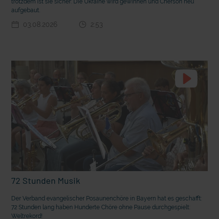
trotzdem ist sie sicher: Die Ukraine wird gewinnen und Cherson neu
aufgebaut.
03.08.2026
2:53
t die deutsche Sprache?
Vorhang auf für Kinderzirkus Giovanni
72 Stunden Musik
Der Verband evangelischer Posaunenchöre in Bayern hat es geschafft:
72 Stunden lang haben Hunderte Chöre ohne Pause durchgespielt:
Weltrekord!