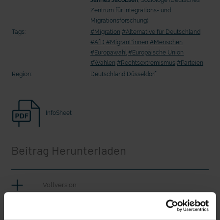
Seelsorge für Trucker: "Könige der
"Wir bauen Cherson wieder auf" - 
Zentrum für Integrations- und
Landstraße" oder "Deppen der Nation"?
in der Ukraine
Migrationsforschung)
Tags:
#Migration
#Alternative für Deutschland
#AfD
#Migrant*innen
#Menschen
#Europawahl
#Europäische Union
#Wahlen
#Rechtsextremismus
#Parteien
Region:
Deutschland Düsseldorf
InfoSheet
Beitrag Herunterladen
mit epd Text
epd erklärt: Tag der Arbeit
Vollversion
CLEAN_AfD_Migranten