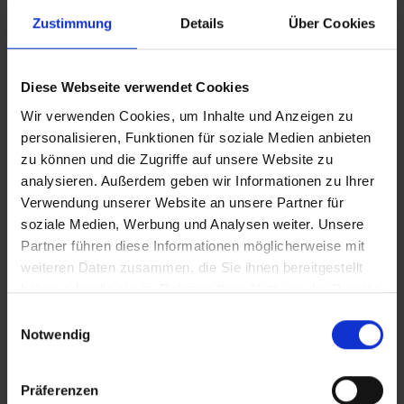
Zustimmung
Details
Über Cookies
iT_AfD_Migranten
Diese Webseite verwendet Cookies
VERTICAL_AfD_Migranten
Wir verwenden Cookies, um Inhalte und Anzeigen zu
personalisieren, Funktionen für soziale Medien anbieten
zu können und die Zugriffe auf unsere Website zu
VERTICAL_CLEAN_AfD_Migranten
analysieren. Außerdem geben wir Informationen zu Ihrer
Verwendung unserer Website an unsere Partner für
In Sicherheit in Deutschland, in Gedanken im Krieg
soziale Medien, Werbung und Analysen weiter. Unsere
Zusätzliches Material
Partner führen diese Informationen möglicherweise mit
weiteren Daten zusammen, die Sie ihnen bereitgestellt
haben oder die sie im Rahmen Ihrer Nutzung der Dienste
gesammelt haben.
Einwilligungsauswahl
Bilder
Notwendig
SRT-Untertitel
Präferenzen