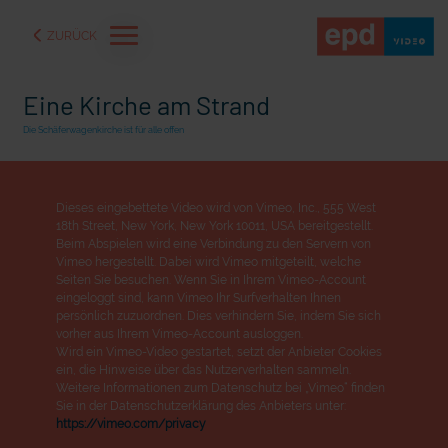
ZURÜCK
Eine Kirche am Strand
Die Schäferwagenkirche ist für alle offen
Dieses eingebettete Video wird von Vimeo, Inc., 555 West
18th Street, New York, New York 10011, USA bereitgestellt.
Beim Abspielen wird eine Verbindung zu den Servern von
Vimeo hergestellt. Dabei wird Vimeo mitgeteilt, welche
Seiten Sie besuchen. Wenn Sie in Ihrem Vimeo-Account
eingeloggt sind, kann Vimeo Ihr Surfverhalten Ihnen
persönlich zuzuordnen. Dies verhindern Sie, indem Sie sich
vorher aus Ihrem Vimeo-Account ausloggen.
Wird ein Vimeo-Video gestartet, setzt der Anbieter Cookies
aße" oder "Deppen der
"Wir bauen Cherson wieder auf" - Optimismus in der Ukra
ein, die Hinweise über das Nutzerverhalten sammeln.
Weitere Informationen zum Datenschutz bei „Vimeo“ finden
Sie in der Datenschutzerklärung des Anbieters unter:
https://vimeo.com/privacy