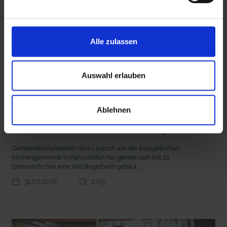
Alle zulassen
 den Ernstfall
Nachhaltige Geldanlage: Rendite mit gutem Gewissen?
Auswahl erlauben
Ablehnen
mit epd Text
20 Ehrenamtliche bauen eine Waldkugelbahn
Gemeindemitarbeiterin Sina Laatsch aus der evangelischen
Kirchengemeinde in Hahnstätten hat gemeinsam mit 20
Ehrenamtlichen eine Waldkugelbahn gebaut.
31.07.2026
2:09