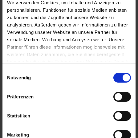
Wir verwenden Cookies, um Inhalte und Anzeigen zu
Schaeferwagenkirche_IT.mp4
personalisieren, Funktionen für soziale Medien anbieten
zu können und die Zugriffe auf unsere Website zu
analysieren. Außerdem geben wir Informationen zu Ihrer
Verwendung unserer Website an unsere Partner für
Zusätzliches Material
soziale Medien, Werbung und Analysen weiter. Unsere
Partner führen diese Informationen möglicherweise mit
weiteren Daten zusammen, die Sie ihnen bereitgestellt
Bilder
haben oder die sie im Rahmen Ihrer Nutzung der Dienste
gesammelt haben.
Einwilligungsauswahl
In Sicherheit in Deutschland, in Gedanken im Krieg
Notwendig
SRT-Untertitel
Präferenzen
Statistiken
Diese Beiträge könnten Sie auch
interessieren
Marketing