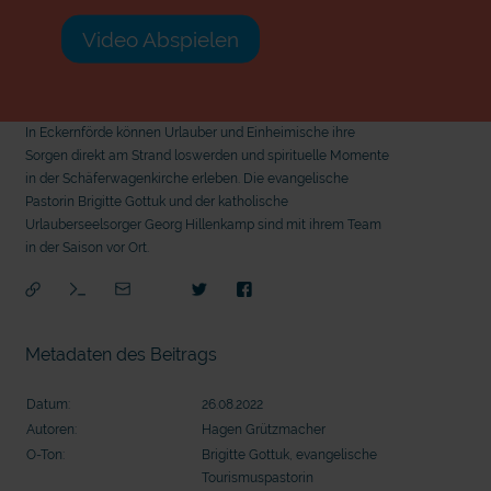
Video Abspielen
In Eckernförde können Urlauber und Einheimische ihre
Sorgen direkt am Strand loswerden und spirituelle Momente
in der Schäferwagenkirche erleben. Die evangelische
Pastorin Brigitte Gottuk und der katholische
Urlauberseelsorger Georg Hillenkamp sind mit ihrem Team
in der Saison vor Ort.
Metadaten des Beitrags
Datum:
26.08.2022
Autoren:
Hagen Grützmacher
O-Ton:
Brigitte Gottuk, evangelische
mit
Tourismuspastorin