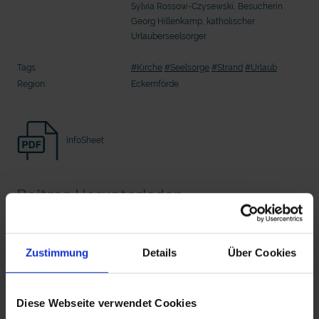
Sylvia Rossow-Czysewski, Besucherin
Seelsorge für Trucker: "Könige der
"Wir bauen Cherson wieder auf" - 
Landstraße" oder "Deppen der Nation"?
in der Ukraine
Georg Hillenkamp, katholischer
Urlauberseelsorger
Tags:
#Kirche
#Seelsorge
#Strand
#Urlaub
Region:
Eckernförde
InfoSheet
Beitrag Herunterladen
mit epd Text
Vollversion
Zustimmung
Details
Über Cookies
epd erklärt: Tag der Arbeit
Schaeferwagenkirche_CLEAN.mp4
Diese Webseite verwendet Cookies