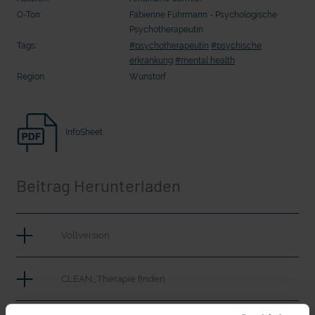
Seelsorge für Trucker: "Könige der
Seelsorge für Trucker: "Könige der
O-Ton:
Fabienne Führmann - Psychologische
Landstraße" oder "Deppen der Nation"?
Landstraße" oder "Deppen der Nati
Psychotherapeutin
Tags:
#psychotherapeutin
#psychische
erkrankung
#mental health
Region:
Wunstorf
InfoSheet
Beitrag Herunterladen
mit epd Text
Vollversion
epd erklärt: Tag der Arbeit
CLEAN_Therapie finden