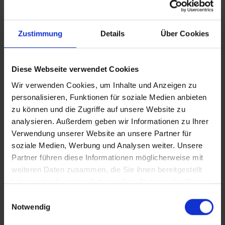
iT_Therapie suchen
Zustimmung
Details
Über Cookies
VERTICAL_Therapie finden
VERTICAL_CLEAN_Therapie finden
Diese Webseite verwendet Cookies
Wir verwenden Cookies, um Inhalte und Anzeigen zu
personalisieren, Funktionen für soziale Medien anbieten
VERTICAL_iT_Therapie finden
zu können und die Zugriffe auf unsere Website zu
In Sicherheit in Deutschland, in Gedanken im Krieg
analysieren. Außerdem geben wir Informationen zu Ihrer
VERTICAL_mit_CAPTIONS_Therapie finden
Verwendung unserer Website an unsere Partner für
soziale Medien, Werbung und Analysen weiter. Unsere
Partner führen diese Informationen möglicherweise mit
weiteren Daten zusammen, die Sie ihnen bereitgestellt
Zusätzliches Material
haben oder die sie im Rahmen Ihrer Nutzung der Dienste
gesammelt haben.
Einwilligungsauswahl
Notwendig
Bilder