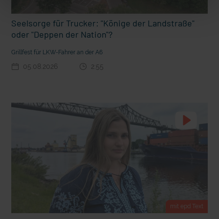
t Grabenkämpfe
Nachhaltige Geldanlage: Rendite mit gutem Gewissen?
Seelsorge für Trucker: "Könige der Landstraße"
oder "Deppen der Nation"?
Grillfest für LKW-Fahrer an der A6
05.08.2026
2:55
Ostern erleben wie vor 2000 Jahren in Jerusalem
mit epd Text