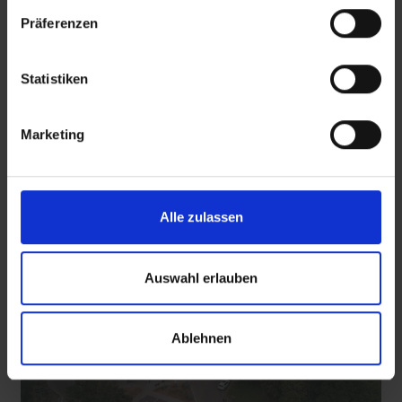
Präferenzen
SRT-Untertitel
Statistiken
 den Ernstfall
Nachhaltige Geldanlage: Rendite mit gutem Gewissen?
Marketing
Diese Beiträge könnten Sie auch
interessieren
Alle zulassen
Auswahl erlauben
Ablehnen