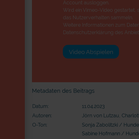
Account ausloggen.
Wird ein Vimeo-Video gestartet, s
das Nutzerverhalten sammeln.
Weitere Informationen zum Datens
Datenschutzerklärung des Anbiet
Video Abspielen
Metadaten des Beitrags
Datum:
11.04.2023
Autoren:
Jörn von Lutzau, Charlot
O-Ton:
Sonja Zabolitzki / Hund
Sabine Hofmann / Hunde-