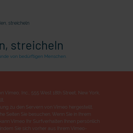
n, streicheln
, streicheln
unde von bedürftigen Menschen.
n Vimeo, Inc., 555 West 18th Street, New York,
t.
ung zu den Servern von Vimeo hergestellt.
che Seiten Sie besuchen. Wenn Sie in Ihrem
ann Vimeo Ihr Surfverhalten Ihnen persönlich
 indem Sie sich vorher aus Ihrem Vimeo-