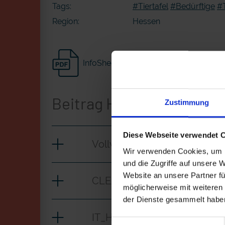
Tags:
#Tiertafel
#Bedürftige
#T
Region:
Hessen
InfoSheet
Beitrag Herunterladen
Zustimmung
Diese Webseite verwendet 
Vollversion
Wir verwenden Cookies, um I
und die Zugriffe auf unsere 
Website an unsere Partner fü
CLEAN_Hundefriseurin_EPD
möglicherweise mit weiteren
der Dienste gesammelt habe
IT_Hundefriseurin_EPD.mp4
Einwilligungsauswahl