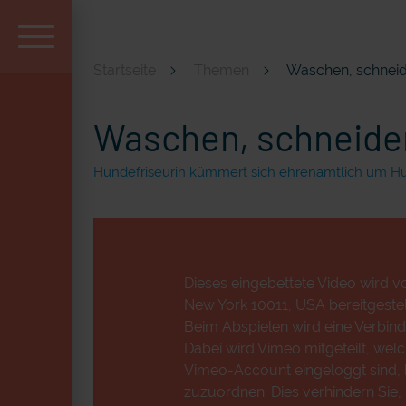
Startseite
Themen
Waschen, schneide
Aktuell und beliebt
Waschen, schneiden
Hundefriseurin kümmert sich ehrenamtlich um H
Dieses eingebettete Video wird vo
New York 10011, USA bereitgestell
Beim Abspielen wird eine Verbind
Dabei wird Vimeo mitgeteilt, wel
Vimeo-Account eingeloggt sind, k
zuzuordnen. Dies verhindern Sie,