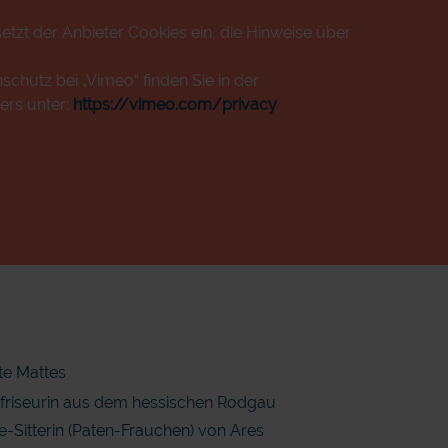
etzt der Anbieter Cookies ein, die Hinweise über
chutz bei „Vimeo“ finden Sie in der
ers unter:
https://vimeo.com/privacy
te Mattes
efriseurin aus dem hessischen Rodgau
Sitterin (Paten-Frauchen) von Ares