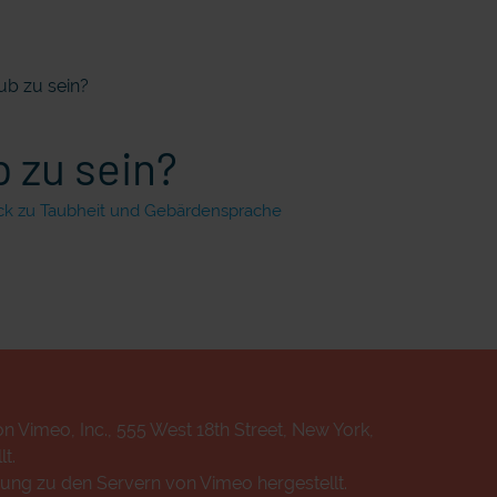
aub zu sein?
b zu sein?
ck zu Taubheit und Gebärdensprache
n Vimeo, Inc., 555 West 18th Street, New York,
t.
ung zu den Servern von Vimeo hergestellt.