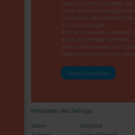
Dabei wird Vimeo mitgeteilt, wel
Vimeo-Account eingeloggt sind, k
zuzuordnen. Dies verhindern Sie,
Account ausloggen.
Wird ein Vimeo-Video gestartet, s
das Nutzerverhalten sammeln.
Weitere Informationen zum Datens
Datenschutzerklärung des Anbiet
Video Abspielen
Metadaten des Beitrags
Datum:
18.09.2024
Autoren:
Juliane Eberwein