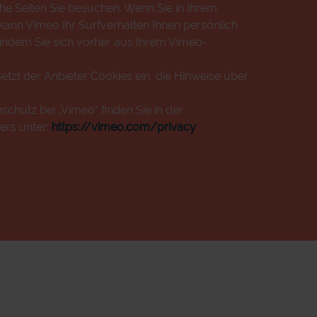
che Seiten Sie besuchen. Wenn Sie in Ihrem
ann Vimeo Ihr Surfverhalten Ihnen persönlich
 indem Sie sich vorher aus Ihrem Vimeo-
etzt der Anbieter Cookies ein, die Hinweise über
chutz bei „Vimeo“ finden Sie in der
ers unter:
https://vimeo.com/privacy