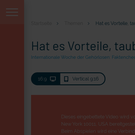
Startseite
Themen
Hat es Vorteile, t
Aktuell und beliebt
Hat es Vorteile, tau
Internationale Woche der Gehörlosen: Faktenche
16:9
Vertical 9:16
Dieses eingebettete Video wird vo
New York 10011, USA bereitgestell
Beim Abspielen wird eine Verbind