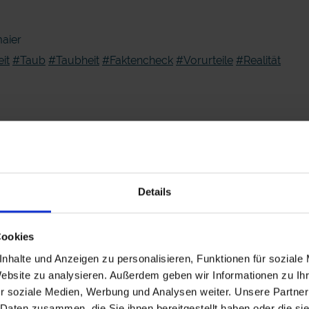
aier
it
#Taub
#Taubheit
#Faktencheck
#Vorurteile
#Realität
Details
Cookies
nhalte und Anzeigen zu personalisieren, Funktionen für soziale
Website zu analysieren. Außerdem geben wir Informationen zu I
r soziale Medien, Werbung und Analysen weiter. Unsere Partner
Gehoerlos
 Daten zusammen, die Sie ihnen bereitgestellt haben oder die s