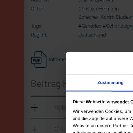
O-Ton:
Christian Hermann
Sprecher: Achim Stadelm
Tags:
#Gehörlos
#Gehörlosigke
Region:
Deutschland
InfoSheet
Beitrag Herunterladen
Zustimmung
Diese Webseite verwendet 
Vollversion
Wir verwenden Cookies, um I
und die Zugriffe auf unsere 
Website an unsere Partner fü
CLEAN_Vorurteil-Realitaet_
möglicherweise mit weiteren