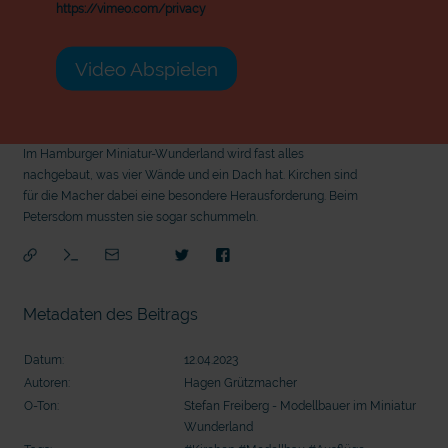
https://vimeo.com/privacy
Video Abspielen
Im Hamburger Miniatur-Wunderland wird fast alles
nachgebaut, was vier Wände und ein Dach hat. Kirchen sind
für die Macher dabei eine besondere Herausforderung. Beim
Petersdom mussten sie sogar schummeln.
Metadaten des Beitrags
Datum:
12.04.2023
Autoren:
Hagen Grützmacher
O-Ton:
Stefan Freiberg - Modellbauer im Miniatur
Wunderland
mit