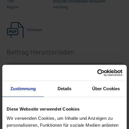
Tags:
#Kirchen
#Modellbau
#Ausflüge
Seelsorge für Trucker: "Könige der
"Wir bauen Cherson wieder auf" - 
Region:
Hamburg
Landstraße" oder "Deppen der Nation"?
in der Ukraine
InfoSheet
Beitrag Herunterladen
Vollversion
Zustimmung
Details
Über Cookies
epd_Mini_Kirchen_CLEAN
mit epd Text
epd erklärt: Tag der Arbeit
epd_Mini_Kirchen_IT.mp4
Diese Webseite verwendet Cookies
Wir verwenden Cookies, um Inhalte und Anzeigen zu
personalisieren, Funktionen für soziale Medien anbieten