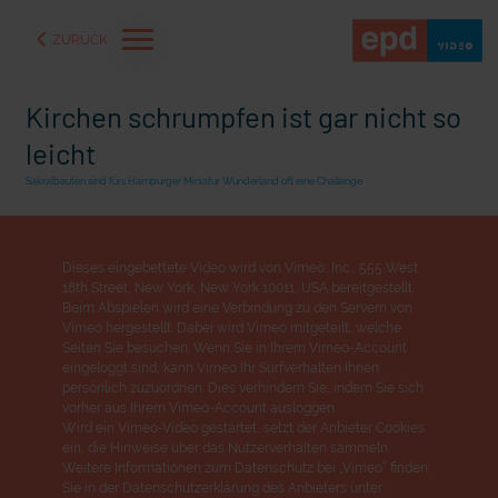
ZURÜCK
Kirchen schrumpfen ist gar nicht so
leicht
Sakralbauten sind fürs Hamburger Miniatur Wunderland oft eine Challenge
Dieses eingebettete Video wird von Vimeo, Inc., 555 West
18th Street, New York, New York 10011, USA bereitgestellt.
Beim Abspielen wird eine Verbindung zu den Servern von
Vimeo hergestellt. Dabei wird Vimeo mitgeteilt, welche
Seiten Sie besuchen. Wenn Sie in Ihrem Vimeo-Account
eingeloggt sind, kann Vimeo Ihr Surfverhalten Ihnen
persönlich zuzuordnen. Dies verhindern Sie, indem Sie sich
aße" oder "Deppen der
"Wir bauen Cherson wieder auf" - Optimismus in der Ukra
vorher aus Ihrem Vimeo-Account ausloggen.
Wird ein Vimeo-Video gestartet, setzt der Anbieter Cookies
ein, die Hinweise über das Nutzerverhalten sammeln.
Weitere Informationen zum Datenschutz bei „Vimeo“ finden
Sie in der Datenschutzerklärung des Anbieters unter: