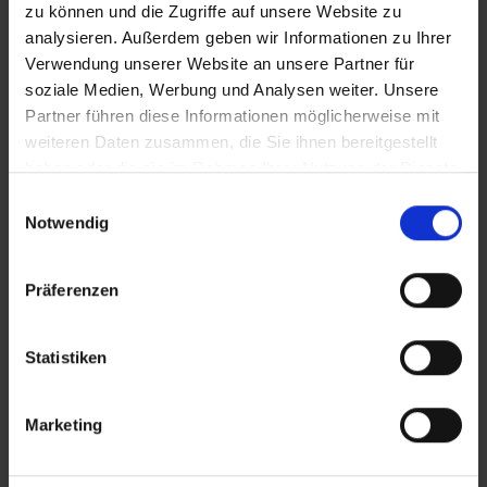
zu können und die Zugriffe auf unsere Website zu
Zusätzliches Material
analysieren. Außerdem geben wir Informationen zu Ihrer
Verwendung unserer Website an unsere Partner für
soziale Medien, Werbung und Analysen weiter. Unsere
Partner führen diese Informationen möglicherweise mit
Bilder
weiteren Daten zusammen, die Sie ihnen bereitgestellt
haben oder die sie im Rahmen Ihrer Nutzung der Dienste
SRT-Untertitel
gesammelt haben.
Einwilligungsauswahl
Notwendig
In Sicherheit in Deutschland, in Gedanken im Krieg
Präferenzen
Diese Beiträge könnten Sie auch
interessieren
Statistiken
Marketing