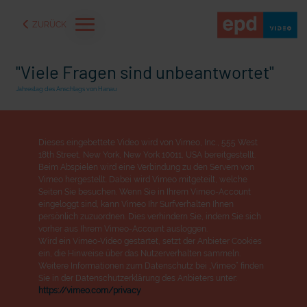
ZURÜCK
"Viele Fragen sind unbeantwortet"
Jahrestag des Anschlags von Hanau
Dieses eingebettete Video wird von Vimeo, Inc., 555 West
18th Street, New York, New York 10011, USA bereitgestellt.
Beim Abspielen wird eine Verbindung zu den Servern von
Vimeo hergestellt. Dabei wird Vimeo mitgeteilt, welche
Seiten Sie besuchen. Wenn Sie in Ihrem Vimeo-Account
eingeloggt sind, kann Vimeo Ihr Surfverhalten Ihnen
persönlich zuzuordnen. Dies verhindern Sie, indem Sie sich
vorher aus Ihrem Vimeo-Account ausloggen.
Wird ein Vimeo-Video gestartet, setzt der Anbieter Cookies
aße" oder "Deppen der
"Wir bauen Cherson wieder auf" - Optimismus in der Ukra
ein, die Hinweise über das Nutzerverhalten sammeln.
Weitere Informationen zum Datenschutz bei „Vimeo“ finden
Sie in der Datenschutzerklärung des Anbieters unter:
https://vimeo.com/privacy