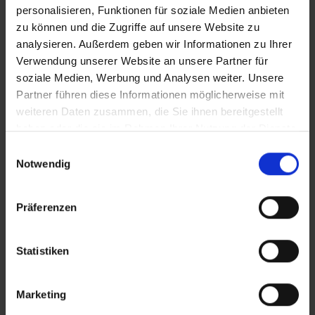
personalisieren, Funktionen für soziale Medien anbieten
zu können und die Zugriffe auf unsere Website zu
Zusätzliches Material
analysieren. Außerdem geben wir Informationen zu Ihrer
Verwendung unserer Website an unsere Partner für
soziale Medien, Werbung und Analysen weiter. Unsere
Partner führen diese Informationen möglicherweise mit
Bilder
weiteren Daten zusammen, die Sie ihnen bereitgestellt
haben oder die sie im Rahmen Ihrer Nutzung der Dienste
SRT-Untertitel
gesammelt haben.
Einwilligungsauswahl
In Sicherheit in Deutschland, in Gedanken im Krieg
Notwendig
Präferenzen
Diese Beiträge könnten Sie auch
interessieren
Statistiken
Marketing