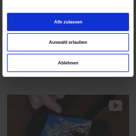
Alle zulassen
 den Ernstfall
Nachhaltige Geldanlage: Rendite mit gutem Gewissen?
Auswahl erlauben
mit epd Text
Diese Tierklinik macht kleine Vögel wieder fit
Ablehnen
Ehrenamtlliche Helfer versorgen junge Vögel bis zur Auswilderung
07.08.2026
2:30