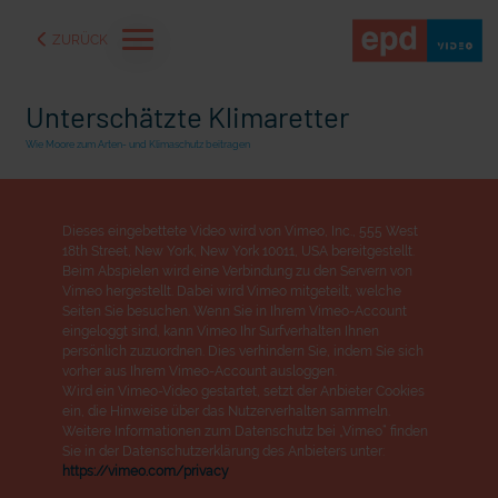
ZURÜCK
Unterschätzte Klimaretter
Wie Moore zum Arten- und Klimaschutz beitragen
Dieses eingebettete Video wird von Vimeo, Inc., 555 West
18th Street, New York, New York 10011, USA bereitgestellt.
Beim Abspielen wird eine Verbindung zu den Servern von
Vimeo hergestellt. Dabei wird Vimeo mitgeteilt, welche
Seiten Sie besuchen. Wenn Sie in Ihrem Vimeo-Account
eingeloggt sind, kann Vimeo Ihr Surfverhalten Ihnen
persönlich zuzuordnen. Dies verhindern Sie, indem Sie sich
vorher aus Ihrem Vimeo-Account ausloggen.
Wird ein Vimeo-Video gestartet, setzt der Anbieter Cookies
aße" oder "Deppen der
"Wir bauen Cherson wieder auf" - Optimismus in der Ukra
ein, die Hinweise über das Nutzerverhalten sammeln.
Weitere Informationen zum Datenschutz bei „Vimeo“ finden
Sie in der Datenschutzerklärung des Anbieters unter:
https://vimeo.com/privacy