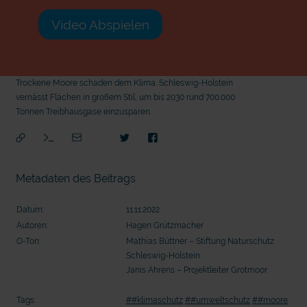
Video Abspielen
Trockene Moore schaden dem Klima. Schleswig-Holstein
vernässt Flächen in großem Stil, um bis 2030 rund 700.000
Tonnen Treibhausgase einzusparen.
Metadaten des Beitrags
Datum:
11.11.2022
Autoren:
Hagen Grützmacher
O-Ton:
Mathias Büttner – Stiftung Naturschutz
Schleswig-Holstein
Janis Ahrens – Projektleiter Grotmoor
mit
Tags:
##klimaschutz
##umweltschutz
##moore