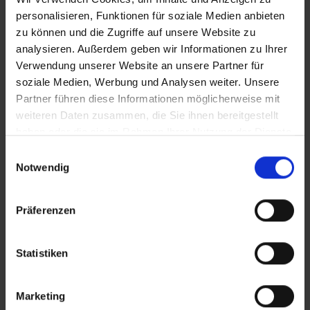
personalisieren, Funktionen für soziale Medien anbieten
Zusätzliches Material
zu können und die Zugriffe auf unsere Website zu
analysieren. Außerdem geben wir Informationen zu Ihrer
Verwendung unserer Website an unsere Partner für
Bilder
soziale Medien, Werbung und Analysen weiter. Unsere
Partner führen diese Informationen möglicherweise mit
weiteren Daten zusammen, die Sie ihnen bereitgestellt
SRT-Untertitel
haben oder die sie im Rahmen Ihrer Nutzung der Dienste
gesammelt haben.
Einwilligungsauswahl
In Sicherheit in Deutschland, in Gedanken im Krieg
Notwendig
Diese Beiträge könnten Sie auch
Präferenzen
interessieren
Statistiken
Marketing