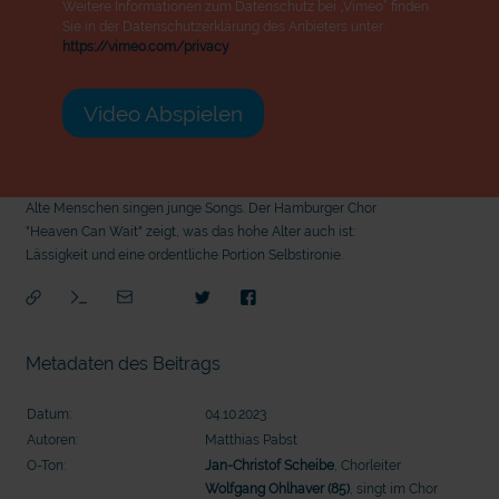
Weitere Informationen zum Datenschutz bei „Vimeo“ finden
Sie in der Datenschutzerklärung des Anbieters unter:
https://vimeo.com/privacy
Video Abspielen
Alte Menschen singen junge Songs. Der Hamburger Chor
"Heaven Can Wait" zeigt, was das hohe Alter auch ist:
Lässigkeit und eine ordentliche Portion Selbstironie.
Metadaten des Beitrags
Datum:
04.10.2023
Autoren:
Matthias Pabst
O-Ton:
Jan-Christof Scheibe
, Chorleiter
mit
Wolfgang Ohlhaver (85)
, singt im Chor