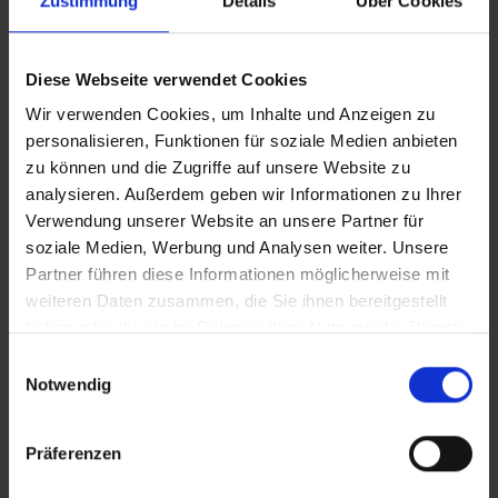
Zustimmung
Details
Über Cookies
iT_Heavenchor
VERTICAL_CLEAN_Heavenchor
Diese Webseite verwendet Cookies
Wir verwenden Cookies, um Inhalte und Anzeigen zu
VERTICAL_iT_Heavenchor
personalisieren, Funktionen für soziale Medien anbieten
zu können und die Zugriffe auf unsere Website zu
analysieren. Außerdem geben wir Informationen zu Ihrer
Verwendung unserer Website an unsere Partner für
Zusätzliches Material
soziale Medien, Werbung und Analysen weiter. Unsere
In Sicherheit in Deutschland, in Gedanken im Krieg
Partner führen diese Informationen möglicherweise mit
weiteren Daten zusammen, die Sie ihnen bereitgestellt
haben oder die sie im Rahmen Ihrer Nutzung der Dienste
Bilder
gesammelt haben.
Einwilligungsauswahl
Notwendig
SRT-Untertitel
Präferenzen