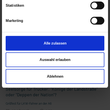
Statistiken
Diese Beiträge könnten Sie auch
interessieren
Marketing
 den Ernstfall
Nachhaltige Geldanlage: Rendite mit gutem Gewissen?
Alle zulassen
Auswahl erlauben
Ablehnen
Seelsorge für Trucker: "Könige der Landstraße"
oder "Deppen der Nation"?
Grillfest für LKW-Fahrer an der A6