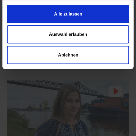
Alle zulassen
Seelsorge für Trucker: "Könige der Landstraße"
Auswahl erlauben
oder "Deppen der Nation"?
 den Ernstfall
Nachhaltige Geldanlage: Rendite mit gutem Gewissen?
Grillfest für LKW-Fahrer an der A6
Ablehnen
05.08.2026
2:55