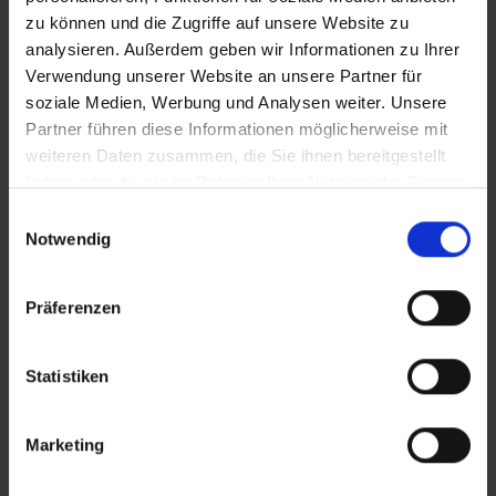
zu können und die Zugriffe auf unsere Website zu
analysieren. Außerdem geben wir Informationen zu Ihrer
Bilder
Verwendung unserer Website an unsere Partner für
soziale Medien, Werbung und Analysen weiter. Unsere
SRT-Untertitel
Partner führen diese Informationen möglicherweise mit
weiteren Daten zusammen, die Sie ihnen bereitgestellt
haben oder die sie im Rahmen Ihrer Nutzung der Dienste
gesammelt haben.
Einwilligungsauswahl
Notwendig
Diese Beiträge könnten Sie auch
In Sicherheit in Deutschland, in Gedanken im Krieg
interessieren
Präferenzen
Statistiken
Marketing