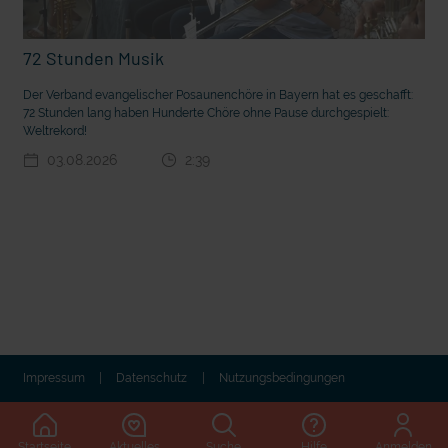
72 Stunden Musik
Der Verband evangelischer Posaunenchöre in Bayern hat es geschafft:
72 Stunden lang haben Hunderte Chöre ohne Pause durchgespielt:
Weltrekord!
03.08.2026
2:39
t die deutsche Sprache?
Vorhang auf für Kinderzirkus Giovanni
Impressum
Datenschutz
Nutzungsbedingungen
Startseite
Aktuelles
Suche
Hilfe
Anmelden