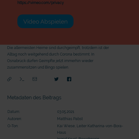
https://vimeo.com/privacy
Video Abspielen
Die allermeisten Heime sind durchgeimpft, trotzdem ist der
Alltag noch weitgehend durch Corona bestimmt. In
Osnabrück dürfen Geimpfte jetzt immerhin wieder
zusammensitzen und Bingo spielen.
Metadaten des Beitrags
Datum:
03.05.2021
Autoren:
Matthias Pabst
O-Ton:
Kai Wiese, Leiter Katharina-von-Bora-
Haus
mit
Ingrid Kruel, Bewohnerin