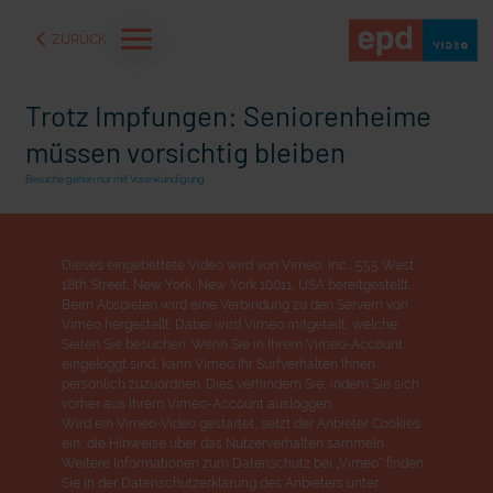
ZURÜCK
Trotz Impfungen: Seniorenheime
müssen vorsichtig bleiben
Besuche gehen nur mit Vorankündigung
Dieses eingebettete Video wird von Vimeo, Inc., 555 West
18th Street, New York, New York 10011, USA bereitgestellt.
Beim Abspielen wird eine Verbindung zu den Servern von
Vimeo hergestellt. Dabei wird Vimeo mitgeteilt, welche
Seiten Sie besuchen. Wenn Sie in Ihrem Vimeo-Account
eingeloggt sind, kann Vimeo Ihr Surfverhalten Ihnen
persönlich zuzuordnen. Dies verhindern Sie, indem Sie sich
aße" oder "Deppen der
"Wir bauen Cherson wieder auf" - Optimismus in der Ukra
vorher aus Ihrem Vimeo-Account ausloggen.
Wird ein Vimeo-Video gestartet, setzt der Anbieter Cookies
ein, die Hinweise über das Nutzerverhalten sammeln.
Weitere Informationen zum Datenschutz bei „Vimeo“ finden
Sie in der Datenschutzerklärung des Anbieters unter: