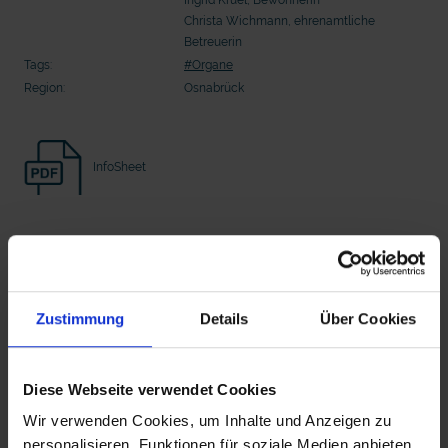
Seelsorge für Trucker: "Könige der
"Wir bauen Cherson wieder auf" - 
Christa Wichmann, ehrenamtliche
Landstraße" oder "Deppen der Nation"?
in der Ukraine
Betreuerin
Tags:
#Organe
Region:
Osnabrück
InfoSheet
Beitrag Herunterladen
Vollversion
Zustimmung
Details
Über Cookies
mit epd Text
epd erklärt: Tag der Arbeit
Diese Webseite verwendet Cookies
Zusätzliches Material
Wir verwenden Cookies, um Inhalte und Anzeigen zu
personalisieren, Funktionen für soziale Medien anbieten