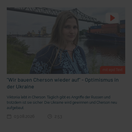
m Gewissen?
Ein Bauernhof als Klassenzimmer
mit epd Text
"Wir bauen Cherson wieder auf" - Optimismus in
der Ukraine
Viktoriia lebt in Cherson. Täglich gibt es Angriffe der Russen und
trotzdem ist sie sicher: Die Ukraine wird gewinnen und Cherson neu
Ostern erleben wie vor 2000 Jahren in Jerusalem
aufgebaut.
03.08.2026
2:53