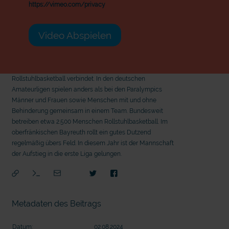
https://vimeo.com/privacy
Video Abspielen
Rollstuhlbasketball verbindet. In den deutschen
Amateurligen spielen anders als bei den Paralympics
Männer und Frauen sowie Menschen mit und ohne
Behinderung gemeinsam in einem Team. Bundesweit
betreiben etwa 2.500 Menschen Rollstuhlbasketball. Im
oberfränkischen Bayreuth rollt ein gutes Dutzend
regelmäßig übers Feld. In diesem Jahr ist der Mannschaft
der Aufstieg in die erste Liga gelungen.
Metadaten des Beitrags
mit epd Text
mit
Datum:
02.08.2024