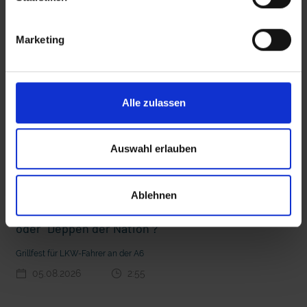
interessieren
Marketing
 den Ernstfall
Nachhaltige Geldanlage: Rendite mit gutem Gewissen?
Alle zulassen
Auswahl erlauben
Ablehnen
Seelsorge für Trucker: "Könige der Landstraße"
oder "Deppen der Nation"?
Grillfest für LKW-Fahrer an der A6
05.08.2026
2:55