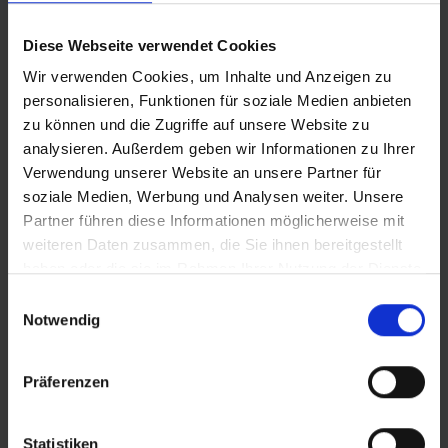
CLEAN_Rollstuhlbasketball Bayreuth
Diese Webseite verwendet Cookies
IT_Rollstuhlbasketball Bayreuth
Wir verwenden Cookies, um Inhalte und Anzeigen zu
personalisieren, Funktionen für soziale Medien anbieten
zu können und die Zugriffe auf unsere Website zu
analysieren. Außerdem geben wir Informationen zu Ihrer
Zusätzliches Material
Verwendung unserer Website an unsere Partner für
soziale Medien, Werbung und Analysen weiter. Unsere
Partner führen diese Informationen möglicherweise mit
In Sicherheit in Deutschland, in Gedanken im Krieg
weiteren Daten zusammen, die Sie ihnen bereitgestellt
Bilder
haben oder die sie im Rahmen Ihrer Nutzung der Dienste
gesammelt haben.
Einwilligungsauswahl
SRT-Untertitel
Notwendig
Präferenzen
Diese Beiträge könnten Sie auch
Statistiken