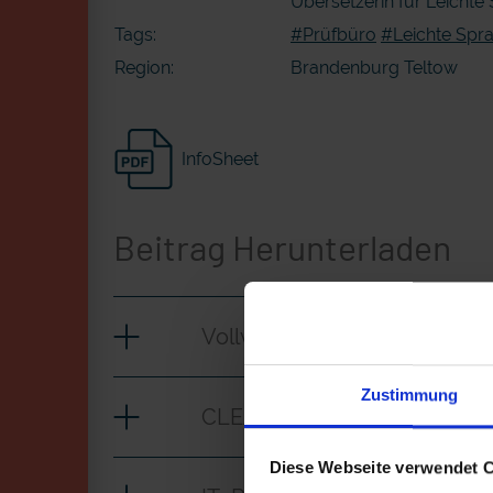
Übersetzerin für Leichte
Tags:
#Prüfbüro
#Leichte Spr
Region:
Brandenburg Teltow
InfoSheet
Beitrag Herunterladen
Vollversion
Zustimmung
CLEAN_Prüfbüro für Leicht
Diese Webseite verwendet 