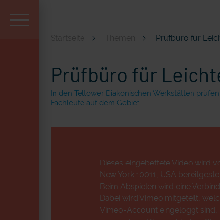
Startseite
Themen
Prüfbüro für Le
Aktuell und beliebt
Prüfbüro für Leic
In den Teltower Diakonischen Werkstätten prüfen d
Fachleute auf dem Gebiet.
Dieses eingebettete Video wird vo
New York 10011, USA bereitgestell
Beim Abspielen wird eine Verbind
Dabei wird Vimeo mitgeteilt, wel
Vimeo-Account eingeloggt sind, k