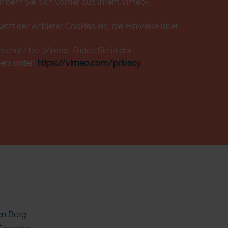
 indem Sie sich vorher aus Ihrem Vimeo-
etzt der Anbieter Cookies ein, die Hinweise über
chutz bei „Vimeo“ finden Sie in der
ers unter:
https://vimeo.com/privacy
en Berg