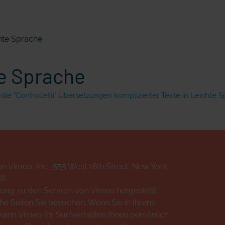
ichte Sprache
hte Sprache
ie "Controlletti" Übersetzungen komplizierter Texte in Leichte S
n Vimeo, Inc., 555 West 18th Street, New York,
t.
ung zu den Servern von Vimeo hergestellt.
che Seiten Sie besuchen. Wenn Sie in Ihrem
ann Vimeo Ihr Surfverhalten Ihnen persönlich