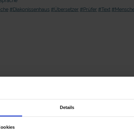
 Sprache
ache
#Diakonissenhaus
#Übersetzer
#Prüfer
#Text
#Mensche
Details
e Sprache
Cookies