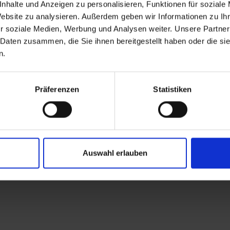
ache
nhalte und Anzeigen zu personalisieren, Funktionen für soziale
Website zu analysieren. Außerdem geben wir Informationen zu I
r soziale Medien, Werbung und Analysen weiter. Unsere Partner
chte Sprache
 Daten zusammen, die Sie ihnen bereitgestellt haben oder die s
n.
ür Leichte Sprache
Präferenzen
Statistiken
Leichte Sprache
fbüro für Leichte Sprache
Auswahl erlauben