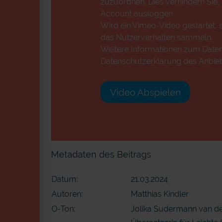
zuzuordnen. Dies verhindern Sie,
Account ausloggen.
Wird ein Vimeo-Video gestartet, s
das Nutzerverhalten sammeln.
Weitere Informationen zum Datens
Datenschutzerklärung des Anbiet
Video Abspielen
Metadaten des Beitrags
Datum:
21.03.2024
Autoren:
Matthias Kindler
O-Ton:
Jolika Sudermann van d