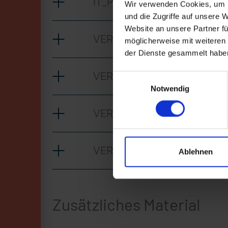
IT_Prüfbüro für Leichte Spr
Wir verwenden Cookies, um I
und die Zugriffe auf unsere 
Website an unsere Partner fü
VERTICAL_Prüfbüro für Lei
möglicherweise mit weiteren
der Dienste gesammelt habe
VERTICAL_CLEAN_Prüfbüro f
Einwilligungsauswahl
Notwendig
VERTICAL_IT_Prüfbüro für 
VERTICAL_mit_CAPTIONS_Prü
Ablehnen
Zusätzliches Material