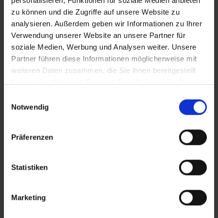
personalisieren, Funktionen für soziale Medien anbieten
zu können und die Zugriffe auf unsere Website zu
analysieren. Außerdem geben wir Informationen zu Ihrer
Bilder
Verwendung unserer Website an unsere Partner für
soziale Medien, Werbung und Analysen weiter. Unsere
SRT-Untertitel
Partner führen diese Informationen möglicherweise mit
weiteren Daten zusammen, die Sie ihnen bereitgestellt
haben oder die sie im Rahmen Ihrer Nutzung der Dienste
gesammelt haben.
Einwilligungsauswahl
Notwendig
In Sicherheit in Deutschland, in Gedanken im Krieg
Diese Beiträge könnten Sie auch
interessieren
Präferenzen
Statistiken
Marketing