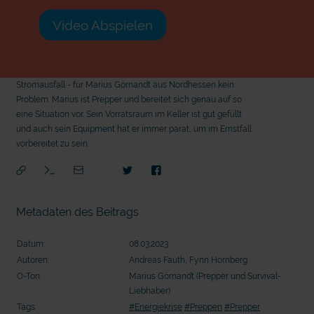
Video Abspielen
Stromausfall - für Marius Görnandt aus Nordhessen kein
Problem. Marius ist Prepper und bereitet sich genau auf so
eine Situation vor. Sein Vorratsraum im Keller ist gut gefüllt
und auch sein Equipment hat er immer parat, um im Ernstfall
vorbereitet zu sein.
Metadaten des Beitrags
Datum:
08.03.2023
Autoren:
Andreas Fauth, Fynn Hornberg
O-Ton:
Marius Görnandt (Prepper und Survival-
Liebhaber)
mit epd Text
mit
Tags:
#Energiekrise
#Preppen
#Prepper