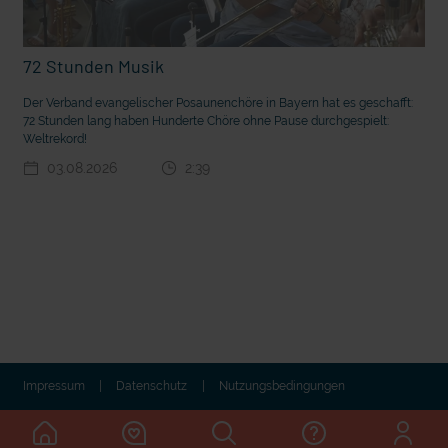
72 Stunden Musik
Der Verband evangelischer Posaunenchöre in Bayern hat es geschafft:
72 Stunden lang haben Hunderte Chöre ohne Pause durchgespielt:
Weltrekord!
03.08.2026
2:39
t die deutsche Sprache?
Vorhang auf für Kinderzirkus Giovanni
Impressum
Datenschutz
Nutzungsbedingungen