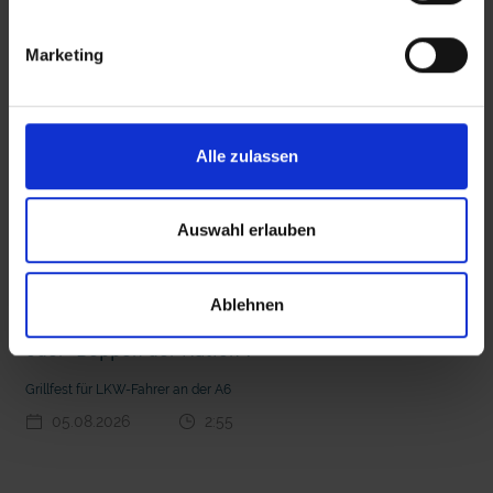
interessieren
Marketing
 den Ernstfall
Nachhaltige Geldanlage: Rendite mit gutem Gewissen?
Alle zulassen
Auswahl erlauben
Ablehnen
Seelsorge für Trucker: "Könige der Landstraße"
oder "Deppen der Nation"?
Grillfest für LKW-Fahrer an der A6
05.08.2026
2:55