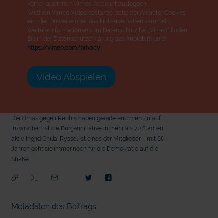
vorher aus Ihrem Vimeo-Account ausloggen.
Wird ein Vimeo-Video gestartet, setzt der Anbieter Cookies
ein, die Hinweise über das Nutzerverhalten sammeln.
Weitere Informationen zum Datenschutz bei „Vimeo“ finden
Sie in der Datenschutzerklärung des Anbieters unter:
https://vimeo.com/privacy
Video Abspielen
Die Omas gegen Rechts haben gerade enormen Zulauf.
Inzwischen ist die Bürgerinitiative in mehr als 70 Städten
aktiv. Ingrid Chilla-Ryssel ist eines der Mitglieder – mit 88
Jahren geht sie immer noch für die Demokratie auf die
Straße.
Metadaten des Beitrags
mit