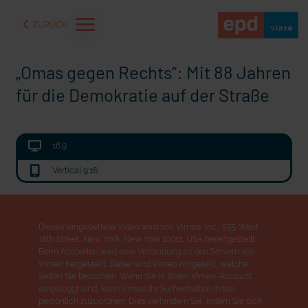
ZURÜCK
„Omas gegen Rechts“: Mit 88 Jahren
für die Demokratie auf der Straße
16:9
Vertical 9:16
Dieses eingebettete Video wird von Vimeo, Inc., 555 West
18th Street, New York, New York 10011, USA bereitgestellt.
aße" oder "Deppen der
"Wir bauen Cherson wieder auf" - Optimismus in der Ukra
Beim Abspielen wird eine Verbindung zu den Servern von
Vimeo hergestellt. Dabei wird Vimeo mitgeteilt, welche
Seiten Sie besuchen. Wenn Sie in Ihrem Vimeo-Account
eingeloggt sind, kann Vimeo Ihr Surfverhalten Ihnen
persönlich zuzuordnen. Dies verhindern Sie, indem Sie sich