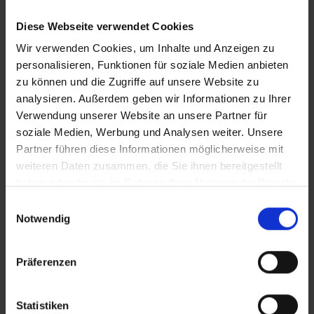
Diese Webseite verwendet Cookies
iT_Omas_gegen_Rechts
Wir verwenden Cookies, um Inhalte und Anzeigen zu
personalisieren, Funktionen für soziale Medien anbieten
zu können und die Zugriffe auf unsere Website zu
analysieren. Außerdem geben wir Informationen zu Ihrer
Zusätzliches Material
Verwendung unserer Website an unsere Partner für
soziale Medien, Werbung und Analysen weiter. Unsere
Partner führen diese Informationen möglicherweise mit
In Sicherheit in Deutschland, in Gedanken im Krieg
weiteren Daten zusammen, die Sie ihnen bereitgestellt
Bilder
haben oder die sie im Rahmen Ihrer Nutzung der Dienste
gesammelt haben.
Einwilligungsauswahl
SRT-Untertitel
Notwendig
Präferenzen
Diese Beiträge könnten Sie auch
Statistiken