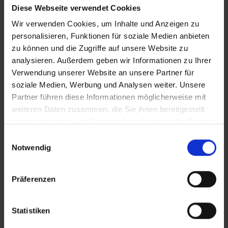
iT_Journalist mit Behinderung
Diese Webseite verwendet Cookies
Wir verwenden Cookies, um Inhalte und Anzeigen zu
personalisieren, Funktionen für soziale Medien anbieten
zu können und die Zugriffe auf unsere Website zu
Zusätzliches Material
analysieren. Außerdem geben wir Informationen zu Ihrer
Verwendung unserer Website an unsere Partner für
soziale Medien, Werbung und Analysen weiter. Unsere
Partner führen diese Informationen möglicherweise mit
Bilder
weiteren Daten zusammen, die Sie ihnen bereitgestellt
In Sicherheit in Deutschland, in Gedanken im Krieg
haben oder die sie im Rahmen Ihrer Nutzung der Dienste
SRT-Untertitel
gesammelt haben.
Einwilligungsauswahl
Notwendig
Präferenzen
Diese Beiträge könnten Sie auch
interessieren
Statistiken