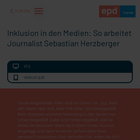
ZURÜCK
Inklusion in den Medien: So arbeitet
Journalist Sebastian Herzberger
16:9
Vertical 9:16
Dieses eingebettete Video wird von Vimeo, Inc., 555 West
18th Street, New York, New York 10011, USA bereitgestellt.
aße" oder "Deppen der
"Wir bauen Cherson wieder auf" - Optimismus in der Ukra
Beim Abspielen wird eine Verbindung zu den Servern von
Vimeo hergestellt. Dabei wird Vimeo mitgeteilt, welche
Seiten Sie besuchen. Wenn Sie in Ihrem Vimeo-Account
eingeloggt sind, kann Vimeo Ihr Surfverhalten Ihnen
persönlich zuzuordnen. Dies verhindern Sie, indem Sie sich