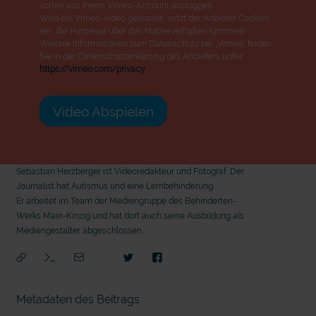
vorher aus Ihrem Vimeo-Account ausloggen.
Wird ein Vimeo-Video gestartet, setzt der Anbieter Cookies
ein, die Hinweise über das Nutzerverhalten sammeln.
Weitere Informationen zum Datenschutz bei „Vimeo“ finden
Sie in der Datenschutzerklärung des Anbieters unter:
https://vimeo.com/privacy
Video Abspielen
Sebastian Herzberger ist Videoredakteur und Fotograf. Der
Journalist hat Autismus und eine Lernbehinderung.
Er arbeitet im Team der Mediengruppe des Behinderten-
Werks Main-Kinzig und hat dort auch seine Ausbildung als
Mediengestalter abgeschlossen.
Metadaten des Beitrags
mit