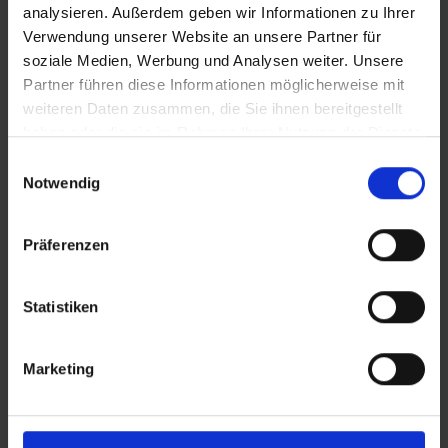
analysieren. Außerdem geben wir Informationen zu Ihrer
Verwendung unserer Website an unsere Partner für
SRT-Untertitel
soziale Medien, Werbung und Analysen weiter. Unsere
Partner führen diese Informationen möglicherweise mit
weiteren Daten zusammen, die Sie ihnen bereitgestellt
haben oder die sie im Rahmen Ihrer Nutzung der Dienste
gesammelt haben.
Einwilligungsauswahl
Diese Beiträge könnten Sie auch
Notwendig
interessieren
In Sicherheit in Deutschland, in Gedanken im Krieg
Präferenzen
Statistiken
Marketing