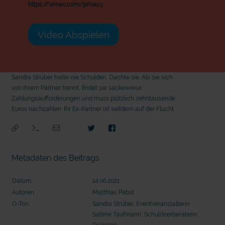
https://vimeo.com/privacy
Video Abspielen
Sandra Strüber hatte nie Schulden. Dachte sie. Als sie sich
von ihrem Partner trennt, findet sie säckeweise
Zahlungsaufforderungen und muss plötzlich zehntausende
Euros nachzahlen. Ihr Ex-Partner ist seitdem auf der Flucht.
Metadaten des Beitrags
Datum:
14.06.2021
Autoren:
Matthias Pabst
O-Ton:
Sandra Strüber, Eventveranstalterin
Sabine Taufmann, Schuldnerberaterin
mit
Diakonie