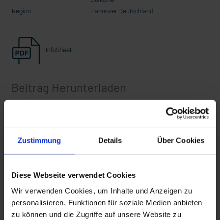
Seelsorge für Trucker: "Könige der
"Wir bauen Cherson wieder auf" - 
Region:
Hannover Deutschland
Landstraße" oder "Deppen der Nation"?
in der Ukraine
InfoSheet
Beitrag Herunterladen
Vollversion
Zustimmung
Details
Über Cookies
mit epd Text
Zusätzliches Material
epd erklärt: Tag der Arbeit
Diese Webseite verwendet Cookies
Wir verwenden Cookies, um Inhalte und Anzeigen zu
personalisieren, Funktionen für soziale Medien anbieten
Bilder
zu können und die Zugriffe auf unsere Website zu