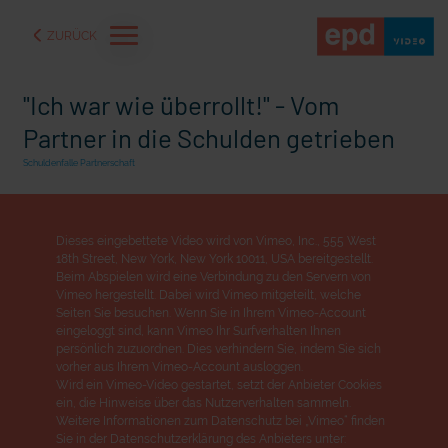
ZURÜCK
"Ich war wie überrollt!" - Vom
Partner in die Schulden getrieben
Schuldenfalle Partnerschaft
Dieses eingebettete Video wird von Vimeo, Inc., 555 West
18th Street, New York, New York 10011, USA bereitgestellt.
Beim Abspielen wird eine Verbindung zu den Servern von
Vimeo hergestellt. Dabei wird Vimeo mitgeteilt, welche
Seiten Sie besuchen. Wenn Sie in Ihrem Vimeo-Account
eingeloggt sind, kann Vimeo Ihr Surfverhalten Ihnen
persönlich zuzuordnen. Dies verhindern Sie, indem Sie sich
aße" oder "Deppen der
"Wir bauen Cherson wieder auf" - Optimismus in der Ukra
vorher aus Ihrem Vimeo-Account ausloggen.
Wird ein Vimeo-Video gestartet, setzt der Anbieter Cookies
ein, die Hinweise über das Nutzerverhalten sammeln.
Weitere Informationen zum Datenschutz bei „Vimeo“ finden
Sie in der Datenschutzerklärung des Anbieters unter: