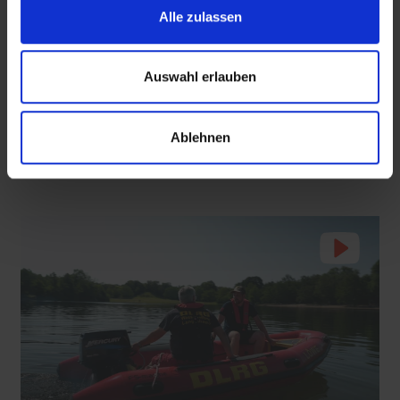
Alle zulassen
mit epd Text
Auswahl erlauben
Diese Tierklinik macht kleine Vögel wieder fit
 den Ernstfall
Nachhaltige Geldanlage: Rendite mit gutem Gewissen?
Ehrenamtlliche Helfer versorgen junge Vögel bis zur Auswilderung
Ablehnen
07.08.2026
2:30