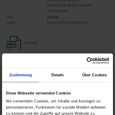
Seelsorge für Trucker: "Könige der
"Wir bauen Cherson wieder auf" - 
Kerstine und Albrecht Westphal,
Landstraße" oder "Deppen der Nation"?
in der Ukraine
Kirchentagfans
Tags:
#Stiege
Region:
Frankfurt (Main) Deutschland
InfoSheet
Beitrag Herunterladen
Zustimmung
Details
Über Cookies
Vollversion
mit epd Text
epd erklärt: Tag der Arbeit
Diese Webseite verwendet Cookies
Wir verwenden Cookies, um Inhalte und Anzeigen zu
Zusätzliches Material
personalisieren, Funktionen für soziale Medien anbieten
zu können und die Zugriffe auf unsere Website zu