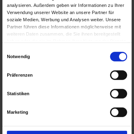
analysieren. Außerdem geben wir Informationen zu Ihrer
Verwendung unserer Website an unsere Partner für
Bilder
soziale Medien, Werbung und Analysen weiter. Unsere
Partner führen diese Informationen möglicherweise mit
SRT-Untertitel
weiteren Daten zusammen, die Sie ihnen bereitgestellt
haben oder die sie im Rahmen Ihrer Nutzung der Dienste
gesammelt haben.
Einwilligungsauswahl
Notwendig
Diese Beiträge könnten Sie auch
In Sicherheit in Deutschland, in Gedanken im Krieg
Präferenzen
interessieren
Statistiken
Marketing