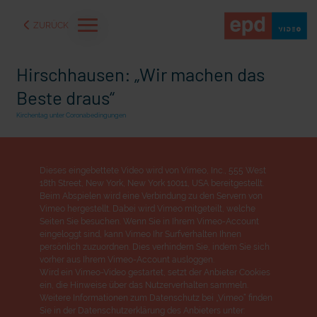
ZURÜCK
Hirschhausen: „Wir machen das
Beste draus“
Kirchentag unter Coronabedingungen
Dieses eingebettete Video wird von Vimeo, Inc., 555 West
18th Street, New York, New York 10011, USA bereitgestellt.
Beim Abspielen wird eine Verbindung zu den Servern von
Vimeo hergestellt. Dabei wird Vimeo mitgeteilt, welche
Seiten Sie besuchen. Wenn Sie in Ihrem Vimeo-Account
eingeloggt sind, kann Vimeo Ihr Surfverhalten Ihnen
persönlich zuzuordnen. Dies verhindern Sie, indem Sie sich
aße" oder "Deppen der
"Wir bauen Cherson wieder auf" - Optimismus in der Ukra
vorher aus Ihrem Vimeo-Account ausloggen.
Wird ein Vimeo-Video gestartet, setzt der Anbieter Cookies
ein, die Hinweise über das Nutzerverhalten sammeln.
Weitere Informationen zum Datenschutz bei „Vimeo“ finden
Sie in der Datenschutzerklärung des Anbieters unter: