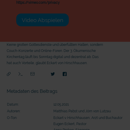
https://vimeo.com/privacy
Video Abspielen
Keine großen Gottesdienste und überfüllten Hallen, sondern
Couch-Konzerte und Online-Foren. Der 3. Ökumenische
Kirchentag läuft bis Sonntag digital und dezentral ab. Das
hat auch Vorteile, glaubt Eckart von Hirschhausen.
Metadaten des Beitrags
Datum:
12.05.2021
Autoren:
Matthias Pabst und Jörn von Lutzau
O-Ton:
Eckart v. Hirschhausen, Arzt und Buchautor
Eugen Eckert, Pastor
mit
Anna Prokop, Sängerin