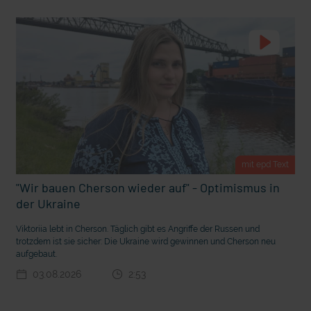
t Grabenkämpfe
Nachhaltige Geldanlage: Rendite mit gutem Gewissen?
mit epd Text
"Wir bauen Cherson wieder auf" - Optimismus in
der Ukraine
Viktoriia lebt in Cherson. Täglich gibt es Angriffe der Russen und
trotzdem ist sie sicher: Die Ukraine wird gewinnen und Cherson neu
Ostern erleben wie vor 2000 Jahren in Jerusalem
aufgebaut.
03.08.2026
2:53