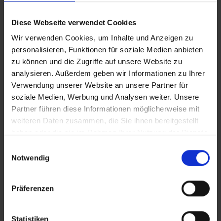
CLEAN_Depression
Diese Webseite verwendet Cookies
iT_Depression
Wir verwenden Cookies, um Inhalte und Anzeigen zu
personalisieren, Funktionen für soziale Medien anbieten
zu können und die Zugriffe auf unsere Website zu
analysieren. Außerdem geben wir Informationen zu Ihrer
Zusätzliches Material
Verwendung unserer Website an unsere Partner für
soziale Medien, Werbung und Analysen weiter. Unsere
Partner führen diese Informationen möglicherweise mit
In Sicherheit in Deutschland, in Gedanken im Krieg
weiteren Daten zusammen, die Sie ihnen bereitgestellt
Bilder
haben oder die sie im Rahmen Ihrer Nutzung der Dienste
gesammelt haben.
Einwilligungsauswahl
SRT-Untertitel
Notwendig
Präferenzen
Diese Beiträge könnten Sie auch
Statistiken