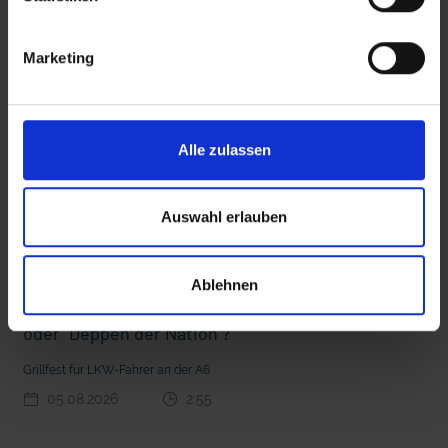
interessieren
Marketing
 den Ernstfall
Nachhaltige Geldanlage: Rendite mit gutem Gewissen?
Alle zulassen
Auswahl erlauben
Ablehnen
Seelsorge für Trucker: "Könige der Landstraße"
oder "Deppen der Nation"?
Grillfest für LKW-Fahrer an der A6
05.08.2026
2:55