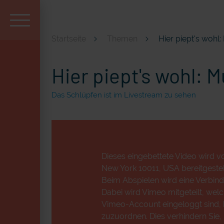
Startseite
Themen
Hier piept's woh
Aktuell und beliebt
Hier piept's wohl:
Das Schlüpfen ist im Livestream zu sehen
Dieses eingebettete Video wird vo
New York 10011, USA bereitgestell
Beim Abspielen wird eine Verbind
Dabei wird Vimeo mitgeteilt, wel
Vimeo-Account eingeloggt sind, k
zuzuordnen. Dies verhindern Sie,