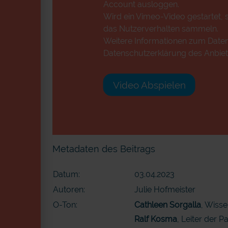
Account ausloggen.
Wird ein Vimeo-Video gestartet, s
das Nutzerverhalten sammeln.
Weitere Informationen zum Datens
Datenschutzerklärung des Anbiet
Video Abspielen
Metadaten des Beitrags
Datum:
03.04.2023
Autoren:
Julie Hofmeister
O-Ton:
Cathleen Sorgalla
, Wisse
Ralf Kosma
, Leiter der 