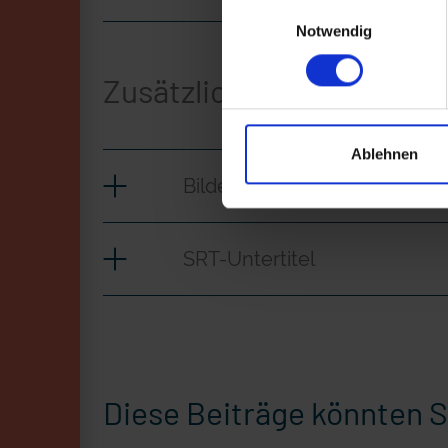
Einwilligungsauswahl
Notwendig
Zusätzliches Material
Ablehnen
Bilder
SRT-Untertitel
Diese Beiträge könnten S