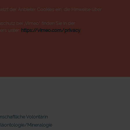
etzt der Anbieter Cookies ein, die Hinweise über
chutz bei „Vimeo“ finden Sie in der
ers unter:
https://vimeo.com/privacy
nschaftliche Volontärin
Paläontologie/Mineralogie