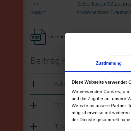
Tags:
#Osterküken
#Museum
Region:
Niedersachsen Braunsc
InfoSheet
Beitrag Herunterladen
Zustimmung
Diese Webseite verwendet 
Vollversion
Wir verwenden Cookies, um I
und die Zugriffe auf unsere 
CLEAN_Museumsküken
Website an unsere Partner fü
möglicherweise mit weiteren
der Dienste gesammelt habe
iT_Museumsküken