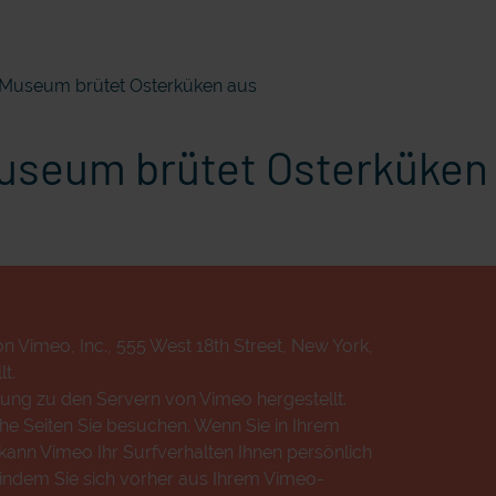
l: Museum brütet Osterküken aus
 Museum brütet Osterküken
n Vimeo, Inc., 555 West 18th Street, New York,
t.
ung zu den Servern von Vimeo hergestellt.
che Seiten Sie besuchen. Wenn Sie in Ihrem
ann Vimeo Ihr Surfverhalten Ihnen persönlich
 indem Sie sich vorher aus Ihrem Vimeo-